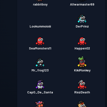
rabbitboy
Allwarmaster69
Lookummoioiii
DerPrinz
SeaMonsters11
Happen02
Mr_frog123
KikiMonkey
CapO_De_Santa
RixzDeath