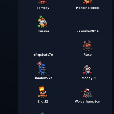
camboy
Mehdinoiscool
Ururaka
kirkmiller9014
rs4qx9uts7o
Raxo
Shadow777
Tmoney18
Eliot12
Wolverhampton