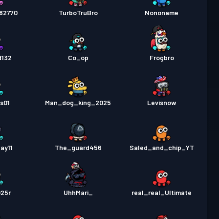
462770
TurboTruBro
Nononame
d132
Co_op
Frogbro
s01
Man_dog_king_2025
Levisnow
ay11
The_guard456
Saled_and_chip_YT
025r
UhhMari_
real_real_Ultimate