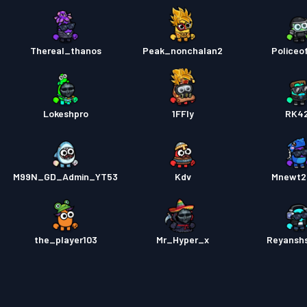
Thereal_thanos
Peak_nonchalan2
Policeof
Lokeshpro
1FFly
RK4
M99N_GD_Admin_YT53
Kdv
Mnewt2
the_player103
Mr_Hyper_x
Reyansh