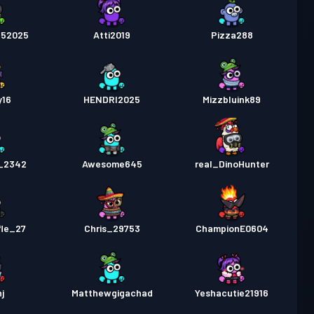
252025
Atti2019
Pizza288
y16
HENDRI2025
Mizzbluink89
_2342
Awesome645
real_DinoHunter
fle_27
Chris_29753
ChampionE0604
nj
Matthewgigachad
Yeshacutie21916