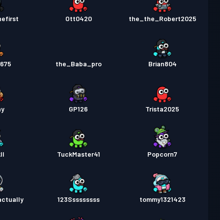
efirst
Ott0420
the_the_Robert2025
t675
the_Baba_pro
Brian804
hy
GP126
Trista2025
ll
TuckMaster41
Popcorn7
ctually
123Sssssssss
tommy1321423