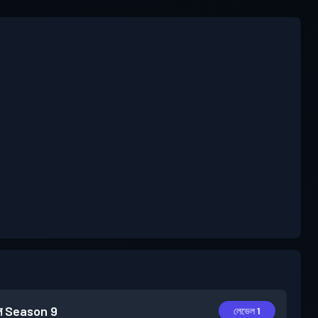
স
Season 9
লেভেল 1