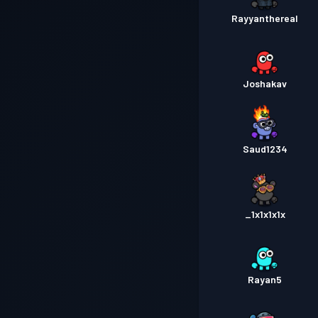
Rayyanthereal
Joshakav
Saud1234
_1x1x1x1x
Rayan5