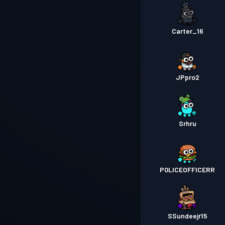
Carter_16
JPpro2
Srhru
P0LICEOFFICERR
SSundeejr15