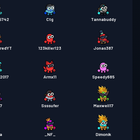
5742
Ctg
Tannabuddy
_redYT
123killer123
Jonas387
2017
Armx11
Speedy685
7
Ssssufer
Maxwell17
a
_NF_
Dimonik