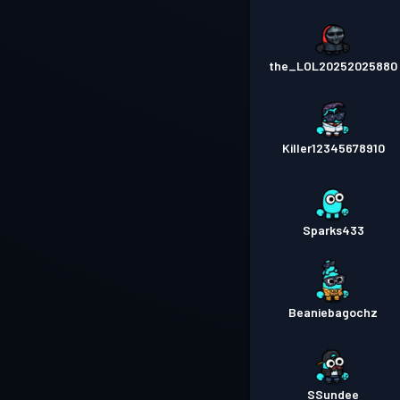
the_LOL20252025880
Killer12345678910
Sparks433
Beaniebagochz
SSundee