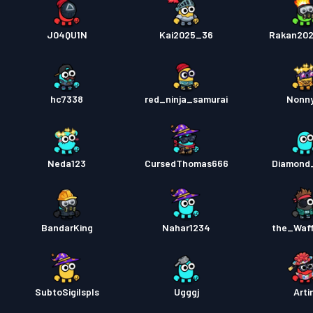
J04QU1N
Kai2025_36
Rakan20
hc7338
red_ninja_samurai
Nonn
Neda123
CursedThomas666
Diamond
BandarKing
Nahar1234
the_Waf
SubtoSigilspls
Ugggj
Arti