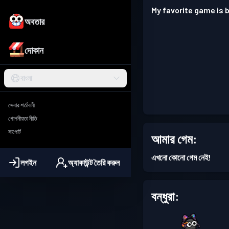
My favorite game is 
অবতার
দোকান
বাংলা
সেবার শর্তাবলী
গোপনীয়তা নীতি
সাপোর্ট
আমার গেম:
এখনো কোনো গেম নেই!
লগইন
অ্যাকাউন্ট তৈরি করুন
বন্ধুরা: