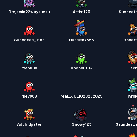
Drejamin22wuysuesu
Artist123
Sundeeth
Sunndees_1fan
Hussien7856
Rober
ryan998
Coconut04
Tac
riley889
real_JULIO20252025
Iyrhk
Adchldpeter
Snowy123
Ssundee_a