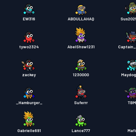
EW316
ABDULLAHAQ
Sus202
tywo2324
AbelShsw1231
Captain
zackey
1230000
Maydog
_Hamburger_
Suferrr
TBM
Gabrielle691
Lance777
Mafi