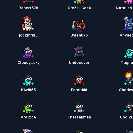
Robert379
Gre3k_Geek
Natalie
jodzmrk15
Dylan673
Anyde
Cloudy_sky
Undocover
Magnu
Kiwi965
Fornitkid
Sharkw
Ard1234
Therealjman
Cool2