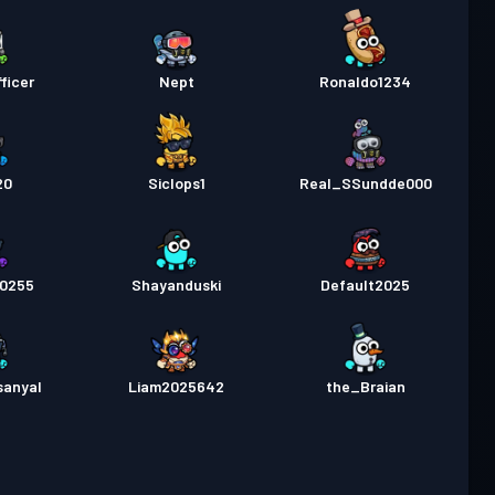
ficer
Nept
Ronaldo1234
20
Siclops1
Real_SSundde000
0255
Shayanduski
Default2025
sanyal
Liam2025642
the_Braian