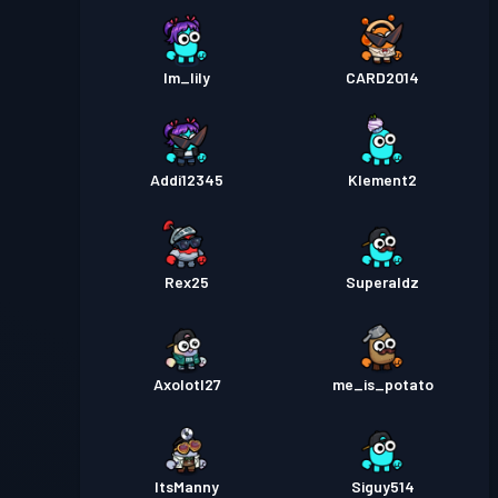
Im_lily
CARD2014
Addi12345
Klement2
Rex25
Superaldz
Axolotl27
me_is_potato
ItsManny
Siguy514