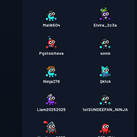
Malik504
Elvira_2c3a
Pgstoicheva
sonix
Ninja276
Qk1ck
Liam20252025
1stSUNDEEFAN_NINJA