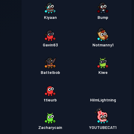
Kiyaan
Bump
Gavin63
Notmanny1
Battelbob
Kiwe
ttieurb
HiImLightning
Zacharycain
YOUTUBECAT1