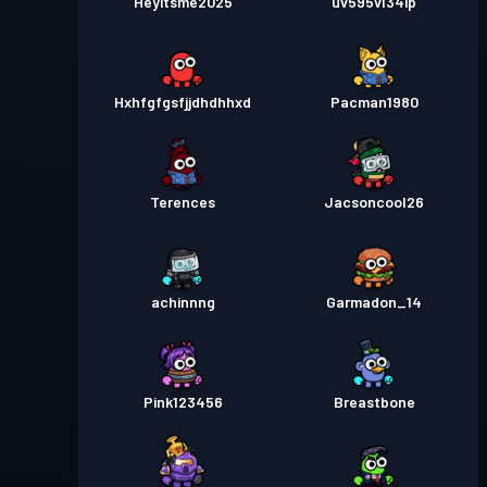
Heyitsme2025
uv595vl34ip
Hxhfgfgsfjjdhdhhxd
Pacman1980
Terences
Jacsoncool26
achinnng
Garmadon_14
Pink123456
Breastbone