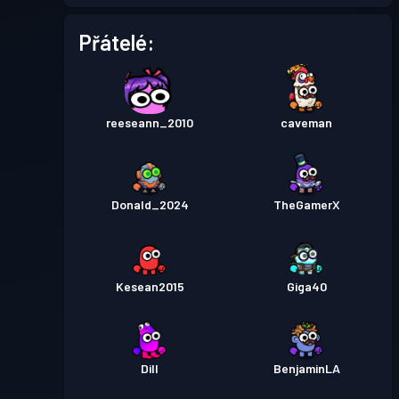
Bojový pas
Season 2
Úroveň 1
Přátelé:
Bojový pas
Season 1
Úroveň 1
reeseann_2010
caveman
Donald_2024
TheGamerX
Kesean2015
Giga40
Dill
BenjaminLA