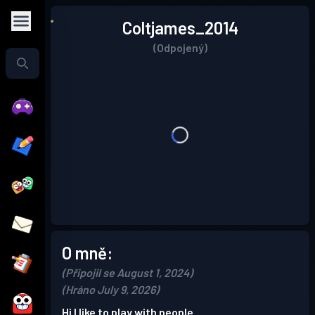
Coltjames_2014
(Odpojený)
O mně:
(Připojil se August 1, 2024)
(Hráno July 9, 2026)
Hi I like to play with people