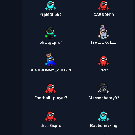
Ytjd6Dheb2
CARSON14
oh_tg_prof
feet__KJ1__
KINGBUNNY_c00lkid
CRrr
Football_player7
Classenhenry92
the_Eispro
Badbunnyking