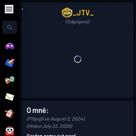
_JTV_
(Odpojený)
O mně:
(Připojil se August 2, 2024)
(Hráno July 22, 2026)
Garden game out now!