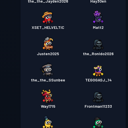
the_the_Jayden2026
Hay30en
XSET_HELVELTIC
Matt2
Justen2025
the_Ronldo2026
the_the_SSunbee
TEGOGASJ_14
Way1715
Frontman11233