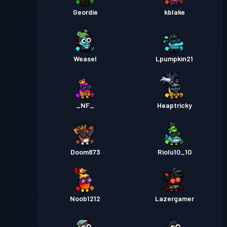
Geordie
kblake
Weasel
Lpumpkin21
_NF_
Heaptricky
Doom873
Riolu10_10
Noob1212
Lazergamer