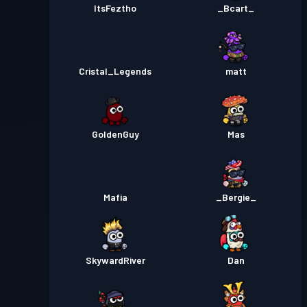
ItsFeztho
_Bcart_
Cristal_Legends
matt
GoldenGuy
Mas
Mafia
_Bergie_
SkywardRiver
Dan