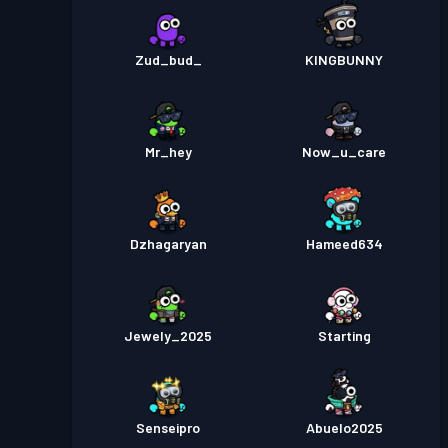
Zud_bud_
KINGBUNNY
Mr_hey
Now_u_care
Dzhagaryan
Hameed634
Jewely_2025
Starting
Senseipro
Abuelo2025