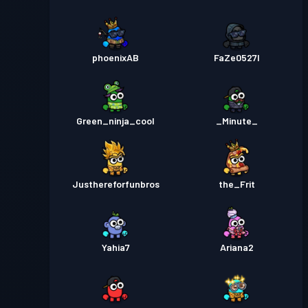
phoenixAB
FaZe0527l
Green_ninja_cool
_Minute_
Justhereforfunbros
the_Frit
Yahia7
Ariana2