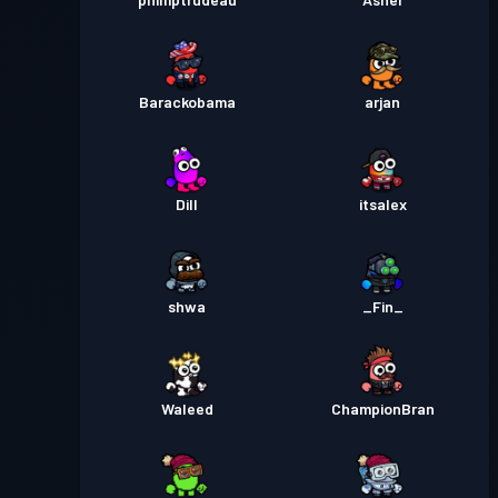
30
Barackobama
arjan
Dill
itsalex
shwa
_Fin_
Waleed
ChampionBran