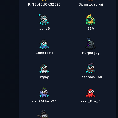
KINGofDUCKS2025
Sigma_capikai
Juna6
55A
ZaneToft1
Purpulguy
Wyay
Dsennno7658
JackAttack23
real_Pro_5