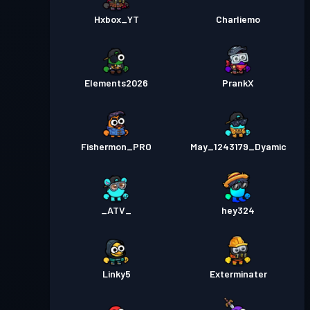
Hxbox_YT
Charliemo
Elements2026
PrankX
Fishermon_PRO
May_1243179_Dyamic
_ATV_
hey324
Linky5
Exterminater