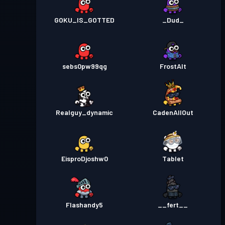
GOKU_IS_GOTTED
_Dud_
sebs0pw99qg
FrostAlt
Realguy_dynamic
CadenAllOut
EisproDjoshw0
Tablet
Flashandy5
__fert__