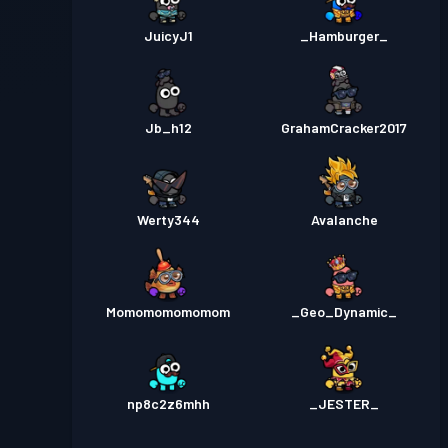
JuicyJ1
_Hamburger_
Jb_h12
GrahamCracker2017
Werty344
Avalanche
Momomomomomom
_Geo_Dynamic_
np8c2z6mhh
_JESTER_