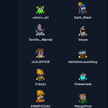
Jerico_alt
Dark_Blast
Terrific_Warrior
Vexon
JLDJ071215
HelloIAmJustAGuy
Crazyc
Chasecase
KINGPIZZAX
MangoPool