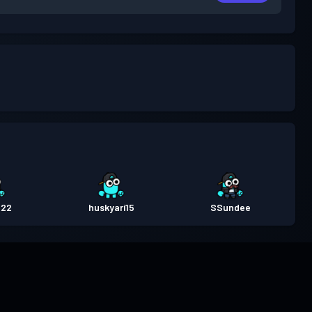
n22
huskyari15
SSundee