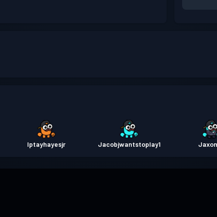
Iptayhayesjr
Jacobjwantstoplay1
Jaxo