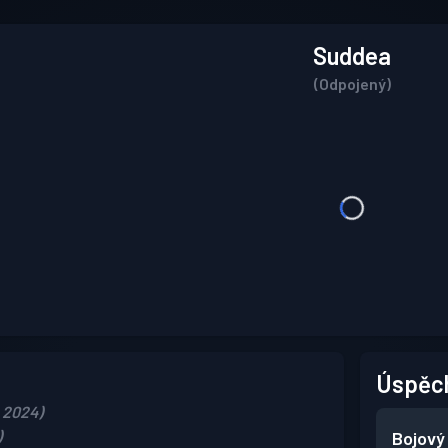
Suddea
(Odpojený)
Úspěc
, 2024)
)
Bojový