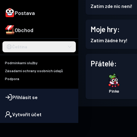
Zatím zde nic není!
Postava
Moje hry:
Obchod
Zatím žádné hry!
Čeština
Přátelé:
Podmínkami služby
Zásadami ochrany osobních údajů
Podpora
Pinke
Přihlásit se
Vytvořit účet