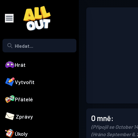
Hrát
Vytvořit
Přátelé
Zprávy
O mně:
(Připojil se October 1
Úkoly
(Hráno September 6, 