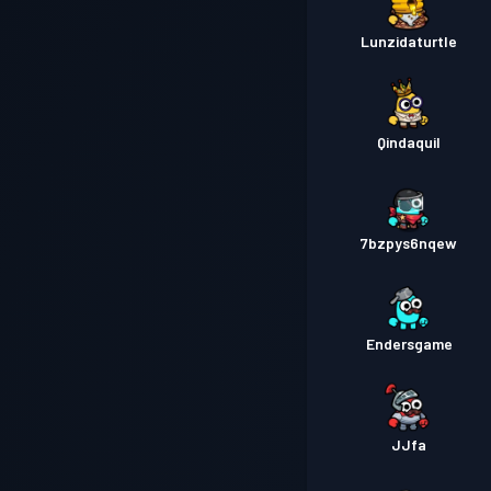
Lunzidaturtle
Qindaquil
7bzpys6nqew
Endersgame
JJfa