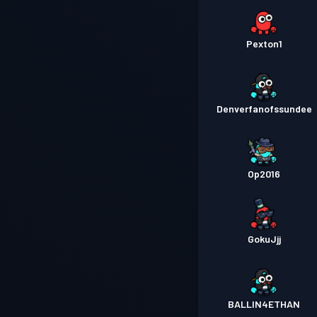
Pexton1
Denverfanofssundee
Op2016
GokuJjj
BALLIN4ETHAN