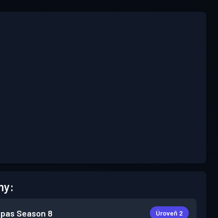
hy:
 pas
Season 8
Úroveň 2