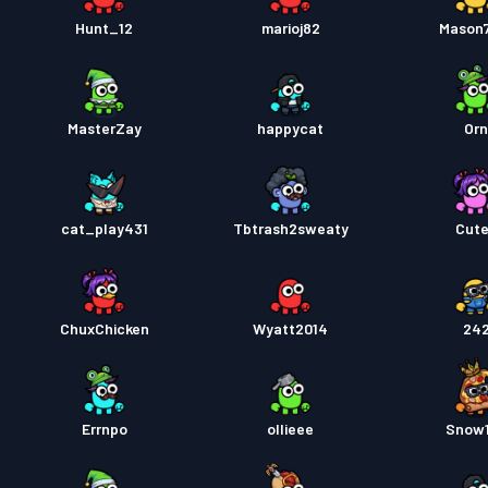
Bojový
Hunt_12
marioj82
Mason
MasterZay
happycat
Or
cat_play431
Tbtrash2sweaty
Cut
ChuxChicken
Wyatt2014
24
Errnpo
ollieee
Snow