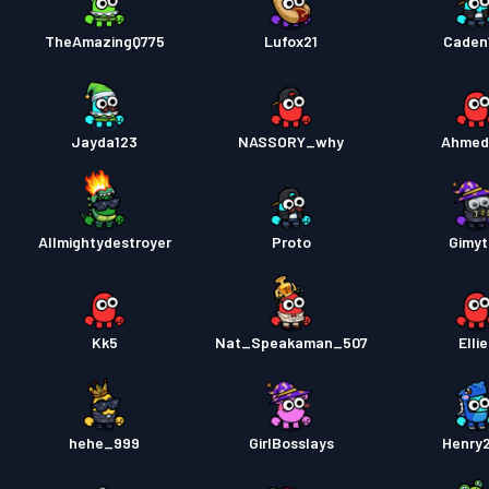
TheAmazingQ775
Lufox21
Caden
Jayda123
NASSORY_why
Ahmed
Allmightydestroyer
Proto
Gimy
Kk5
Nat_Speakaman_507
Elli
hehe_999
GirlBosslays
Henry