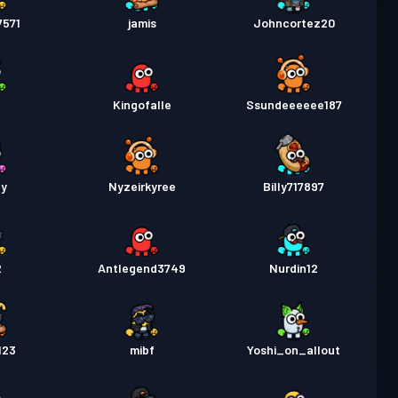
 pas
Season 1
Úroveň 1
7571
jamis
Johncortez20
n
Kingofalle
Ssundeeeeee187
ey
Nyzeirkyree
Billy717897
2
Antlegend3749
Nurdin12
123
mibf
Yoshi_on_allout