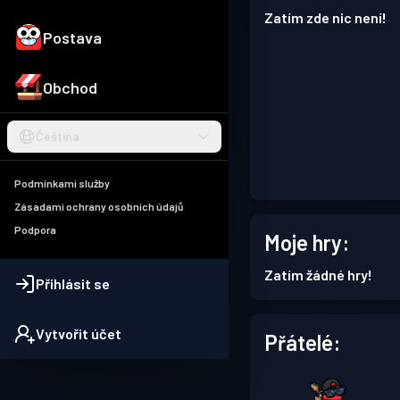
Zatím zde nic není!
Postava
Obchod
Čeština
Podmínkami služby
Zásadami ochrany osobních údajů
Podpora
Moje hry:
Zatím žádné hry!
Přihlásit se
Vytvořit účet
Přátelé: