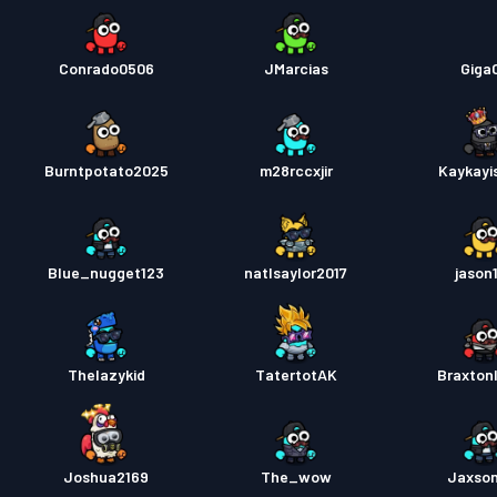
Conrado0506
JMarcias
Giga
Burntpotato2025
m28rccxjir
Kaykayi
Blue_nugget123
natlsaylor2017
jason
Thelazykid
TatertotAK
Braxton
Joshua2169
The_wow
Jaxso