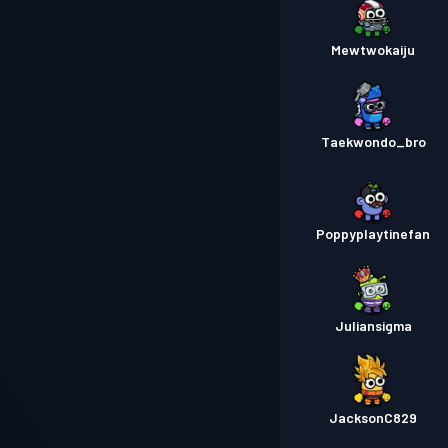
Mewtwokaiju
Taekwondo_bro
Poppyplaytinefan
Juliansigma
JacksonC829