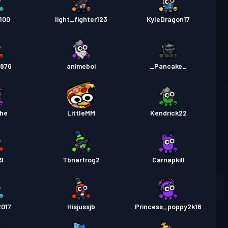
100
light_fighter123
KyleDragon17
876
animeboi
_Pancake_
the
LittleMM
Kendrick22
e9
Tbnarfrog2
Carnapkill
2017
Hisjussjb
Princess_poppy2k16