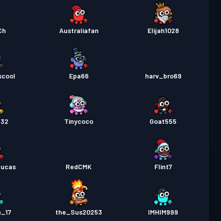
Ch
Australiafan
Elijah1028
scool
Epa66
harv_bro69
132
Tinycoco
Goat555
lucas
RedCMK
Flint7
n_17
the_Sus20253
IMHIM999