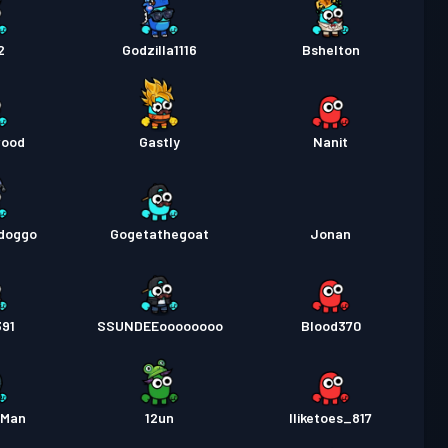
2
Godzilla1116
Bshelton
wood
Gastly
Nanit
doggo
Gogetathegoat
Jonan
391
SSUNDEEoooooooo
Blood370
oMan
12un
Iliketoes_817