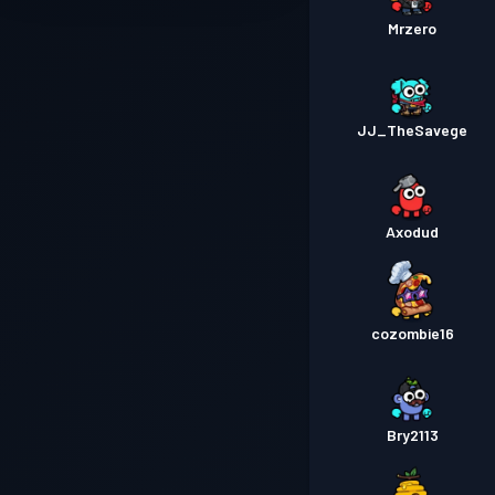
Mrzero
JJ_TheSavege
Axodud
cozombie16
Bry2113