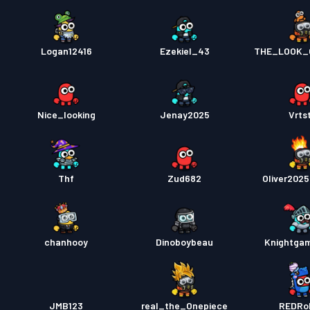
Logan12416
Ezekiel_43
THE_LOOK_
Nice_looking
Jenay2025
Vrts
Thf
Zud682
Oliver202
chanhooy
Dinoboybeau
Knightga
JMB123
real_the_Onepiece
REDRo