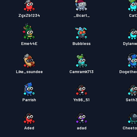
ZgxZb1234
_Bcart_
Cat
Eme44E
Bubbless
Dylan
Like_ssundee
Camramk713
Dogethe
Parrish
Yn96_51
Seth
Aded
adad
Cheet