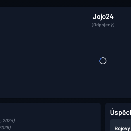
Jojo24
(Odpojený)
Úspěc
4, 2024)
2025)
Bojový