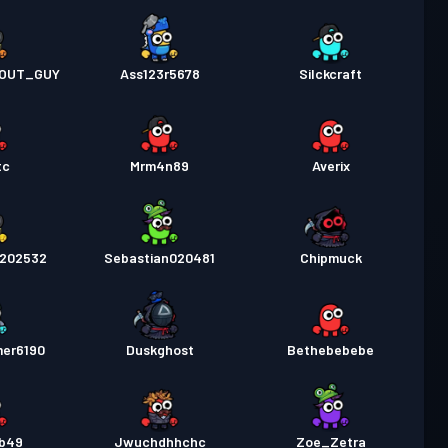
OUT_GUY
Ass123r5678
Silckcraft
tc
Mrm4n89
Averix
5202532
Sebastian020481
Chipmuck
mer6190
Duskghost
Bethebebebe
b49
Jwuchdhhchc
Zoe_Zetra