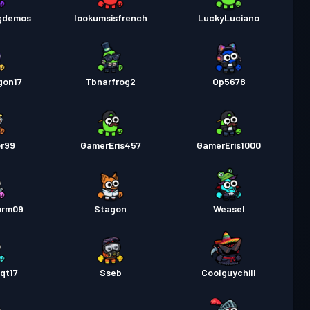
gdemos
lookumsisfrench
LuckyLuciano
 pas
Season 1
Úroveň 5
gon17
Tbnarfrog2
Op5678
or99
GamerEris457
GamerEris1000
orm09
Stagon
Weasel
qt17
Sseb
Coolguychill