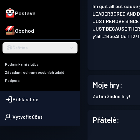
Im quit all out caus
Postava
LEADERBORED AND DE
JUST REMOVE SINCE 
JUST BECAUSE THERE
Obchod
y’all.#BooAllOuT 12/
Čeština
Podmínkami služby
Zásadami ochrany osobních údajů
Podpora
Moje hry:
Zatím žádné hry!
Přihlásit se
Vytvořit účet
Přátelé: