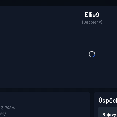
Ellie9
(Odpojený)
Úspěc
 7, 2024)
25)
Bojový