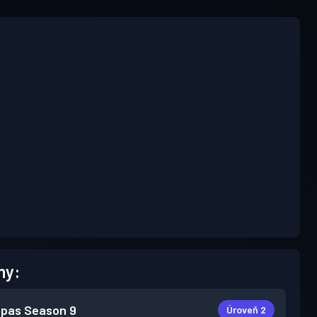
hy:
 pas
Season 9
Úroveň 2