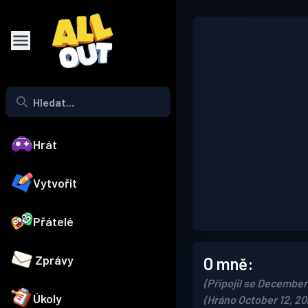
Hrát
Vytvořit
Přátelé
Zprávy
O mně:
(Připojil se December
Úkoly
(Hráno October 12, 20