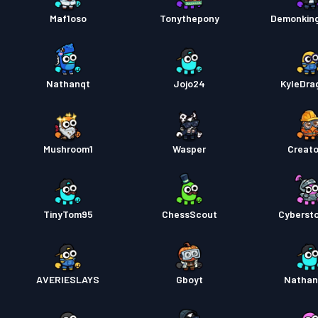
Maf1oso
Tonythepony
Demonkin
Bojový
Nathanqt
Jojo24
KyleDra
Mushroom1
Wasper
Creat
TinyTom95
ChessScout
Cyberst
AVERIESLAYS
Gboyt
Nathan