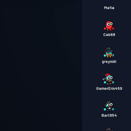
Mafia
Cab68
greymill
GamerEris459
Bart954