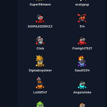
Super56mann
scalypup
SIGMA2025RIZZ
314
Click
Firelight7527
Sigmaboyoliver
Saud1234
Lol007n7
Angelstinks