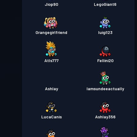
Jiop90
LegoGiant6
Orangegirlfriend
luigi123
Atls777
Fellini20
Ashlay
Iamsundeeactually
LucaCanis
Ashlay356