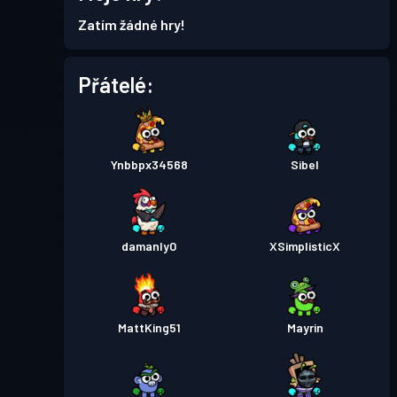
Úroveň
Bojový pas
Season 6
Zatím žádné hry!
4
Přátelé:
Bojový pas
Season 5
Úroveň 5
Bojový pas
Season 4
Úroveň 8
Ynbbpx34568
Sibel
Bojový pas
Season 3
Úroveň 9
Bojový pas
Season 2
damanly0
XSimplisticX
Úroveň 3
Bojový pas
Season 1
Úroveň 2
MattKing51
Mayrin