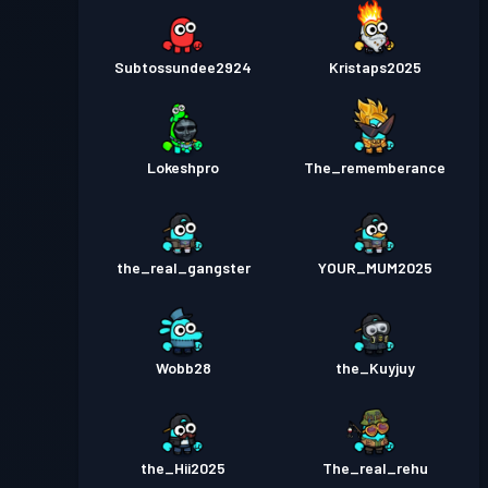
Subtossundee2924
Kristaps2025
Lokeshpro
The_rememberance
the_real_gangster
YOUR_MUM2025
Wobb28
the_Kuyjuy
the_Hii2025
The_real_rehu