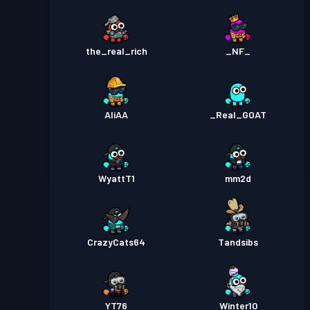
the_real_rich
_NF_
AliAA
_Real_GOAT
WyattT1
mm2d
CrazyCats64
Tandsibs
YT76
Winter10