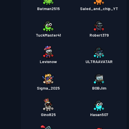
Batman2515
Saled_and_chip_YT
TuckMaster41
Robert379
Levisnow
ULTRAAVATAR
Sigma_2025
B0BJim
Gino825
Hasan507