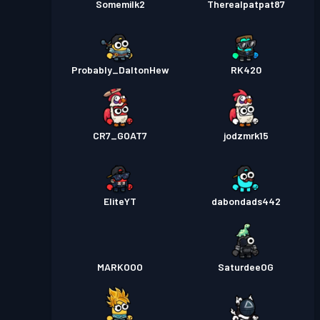
Somemilk2
Therealpatpat87
Probably_DaltonHew
RK420
CR7_GOAT7
jodzmrk15
EliteYT
dabondads442
MARKOOO
SaturdeeOG