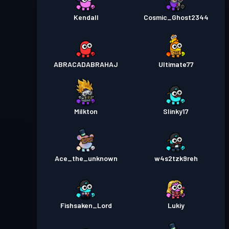
Kendall
Cosmic_Ghost2344
ABRACADABRAHAJ
Ultimate77
Milkton
Slinky17
Ace_the_unknown
w4s2tzk9reh
Fishsaken_Lord
Lukiy