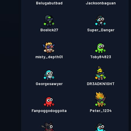
Belugabutbad
Jacksonbaguan
Boslick27
Super_Danger
misty_depth01
Toby84823
Georgesawyer
DR3ADKN1GHT
Fanpoggodoggoita
Peter_1234