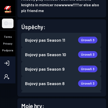
knights in mimicer nowwwww!!!!!or else also
plz friend me
CS
Úspěchy:
Terms
Bojový pas
Season 11
Úroveň 3
Privacy
Podpora
Bojový pas
Season 10
Úroveň 3
Bojový pas
Season 9
Úroveň 3
Bojový pas
Season 8
Úroveň 3
Bojový pas
Season 7
Úroveň 3
Moje hry: