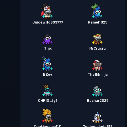
Juicewrld999777
Ramel1025
Thjx
MrCrucru
EZev
The1lilninja
CHRIS_fyf
Bashar2025
Cookiegame1111
Technoblade518