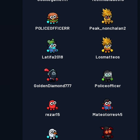
P0LICEOFFICERR
Peak_nonchalan2
Latifa2018
Losmatteos
GoldenDiamond777
Policeofficer
rezar15
Mateotorres45