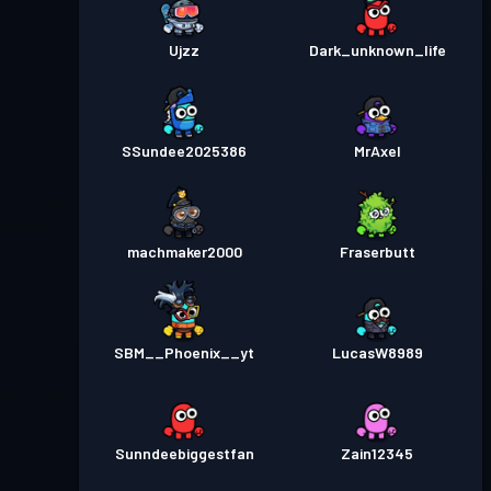
Ujzz
Dark_unknown_life
SSundee2025386
MrAxel
machmaker2000
Fraserbutt
SBM__Phoenix__yt
LucasW8989
Sunndeebiggestfan
Zain12345