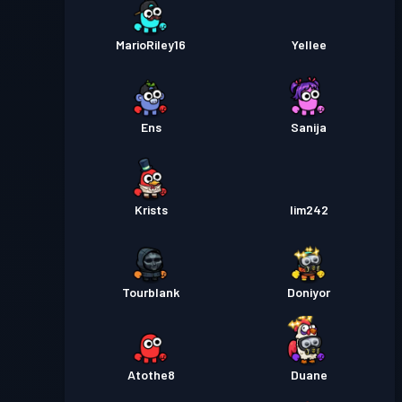
MarioRiley16
Yellee
Ens
Sanija
Krists
Iim242
Tourblank
Doniyor
Atothe8
Duane