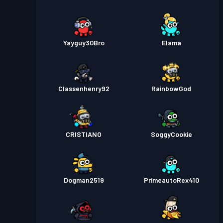
Yayguy30Bro
Elama
Classenhenry92
RainbowGod
CRISTIANO
SoggyCookie
Dogman2519
PrimeautoRex410