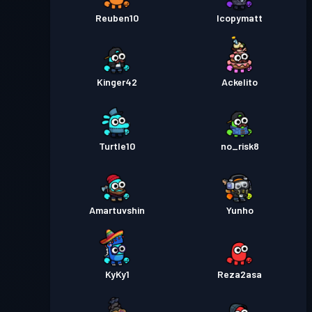
Reuben10
Icopymatt
Kinger42
Ackelito
Turtle10
no_risk8
Amartuvshin
Yunho
KyKy1
Reza2asa