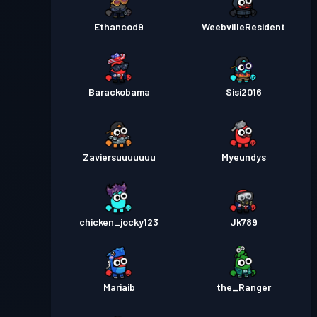
Ethancod9
WeebvilleResident
Barackobama
Sisi2016
Zaviersuuuuuuu
Myeundys
chicken_jocky123
Jk789
Mariaib
the_Ranger