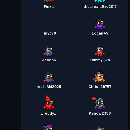
Finx_
the_real_Bro2017
Tiny378
Logan45
Jerico3
Tommy_44
real_Aki2025
Chris_29757
_reddy_
Kenow2356