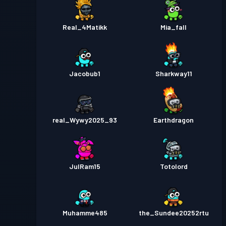
Real_4Matikk
Mia_fall
Jacobub1
Sharkway11
real_Wywy2025_93
Earthdragon
JulRam15
Totolord
Muhamme485
the_Sundee20252rtu