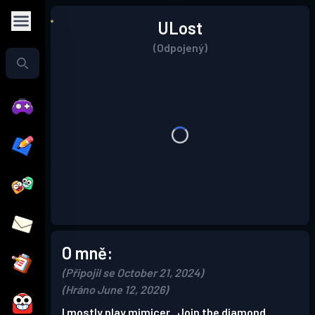
ULost
(Odpojený)
O mně:
(Připojil se October 21, 2024)
(Hráno June 12, 2026)
I mostly play mimicer . Join the diamond