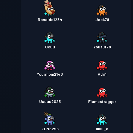
Ronaldo1234
Jack78
Oouu
Yousuf78
Yourmom2143
Adri1
Uuuuu2025
Flamesfragger
ZEN8256
Iiiiiiii_8