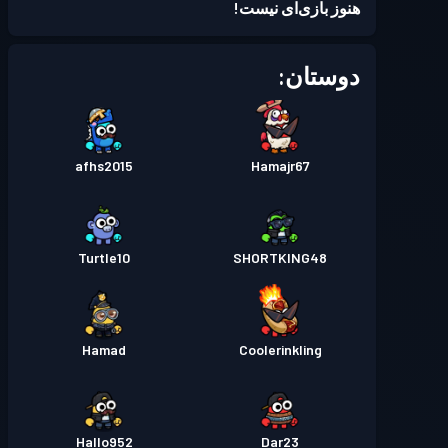
هنوز بازی‌ای نیست!
دوستان:
afhs2015
Hamajr67
Turtle10
SHORTKING48
Hamad
Coolerinkling
Hallo952
Dar23