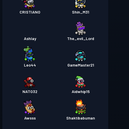
CRISTIANO
Shin_M31
Ashlay
The_evil_Lord
Leo44
GameMaster21
NATO32
Aidwhip15
Awsss
Shaktibabuman