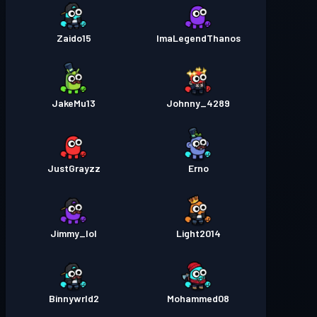
Zaido15
ImaLegendThanos
JakeMu13
Johnny_4289
JustGrayzz
Erno
Jimmy_lol
Light2014
Binnywrld2
Mohammed08