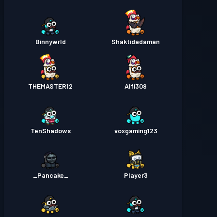
Binnywrld
Shaktidadaman
THEMASTER12
Alfi309
TenShadows
voxgaming123
_Pancake_
Player3