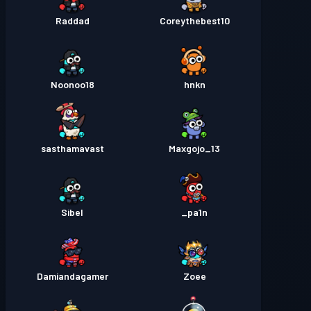
Raddad
Coreythebest10
Noonoo18
hnkn
sasthamavast
Maxgojo_13
Sibel
pa1n_
Damiandagamer
Zoee