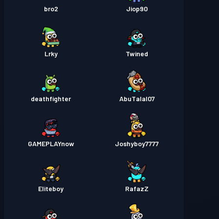
bro2
Jiop90
Lrky
Twined
deathfighter
AbuTalal07
GAMEPLAYnow
Joshyboy7777
Eliteboy
RafazZ