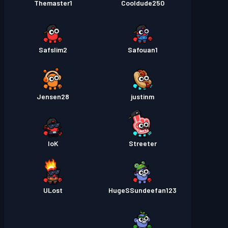
Themaster1
Cooldude250
Safslim2
Safouan1
Jensen28
justinm
loK
Streeter
ULost
HugeSSundeefan123