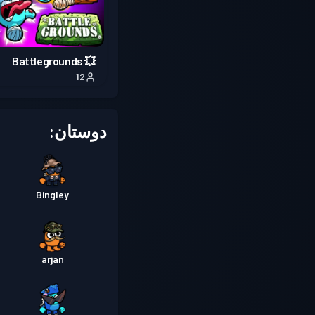
💥 Battlegrounds
12
دوستان:
Bingley
arjan