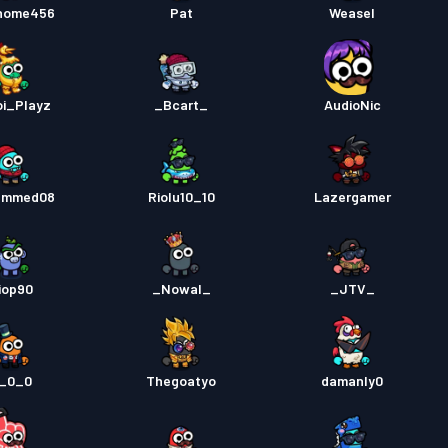
home456
Pat
Weasel
i_Playz
_Bcart_
AudioNic
ammed08
Riolu10_10
Lazergamer
iop90
_Nowal_
_JTV_
0_0_0
Thegoatyo
damanly0