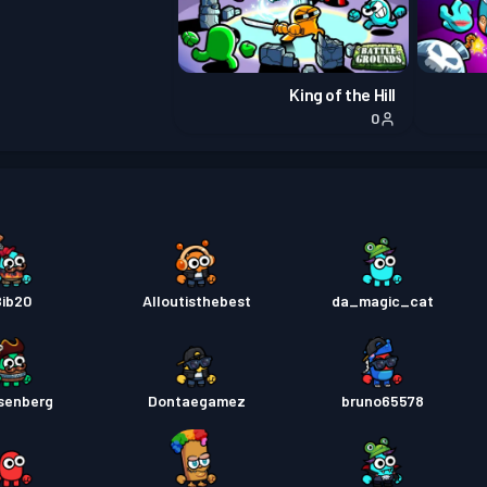
بتل پس
King of the Hill
0
بتل پس
ib20
Alloutisthebest
da_magic_cat
isenberg
Dontaegamez
bruno65578