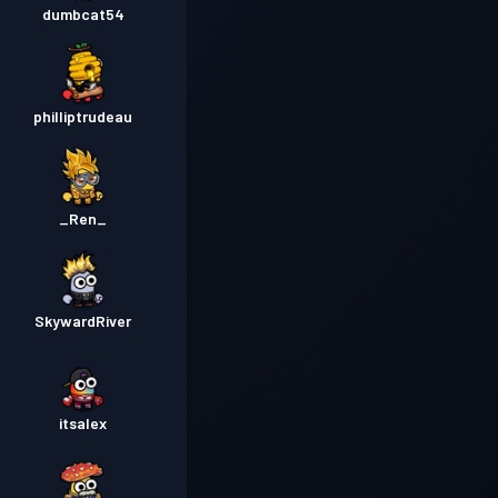
dumbcat54
philliptrudeau
_Ren_
SkywardRiver
itsalex