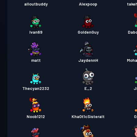
alloutbuddy
Alexpoop
take
Ivan69
GoldenGuy
Dabo
matt
JaydennH
Moh
Thecyan2232
E_2
J
Noob1212
Kha0t1cSisteralt