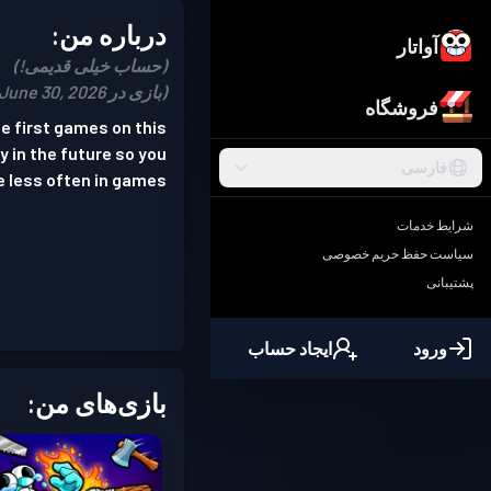
درباره من:
آواتار
(حساب خیلی قدیمی!)
(بازی در June 30, 2026)
فروشگاه
he first games on this
y in the future so you
فارسی
 less often in games.
شرایط خدمات
سیاست حفظ حریم خصوصی
پشتیبانی
ورود
ایجاد حساب
بازی‌های من: