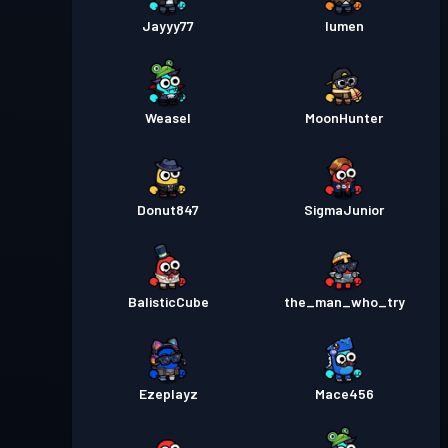
Jayyy77
lumen
Weasel
MoonHunter
Donut847
SigmaJunior
BalisticCube
the_man_who_try
Ezeplayz
Mace456