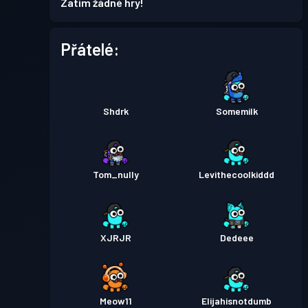
Zatím žádné hry!
Bojový pas
Season 1
Úroveň 1
Přátelé:
Shdrk
Somemilk
Tom_nully
Levithecoolkiddd
XJRJR
Dedeee
Meow11
Elijahisnotdumb