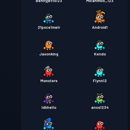
Bennyjetts123
Micahmoo_123
21psce1melr
Android1
Jaxonking
Kendo
Monsters
Flynn12
Idkhello
anos1234