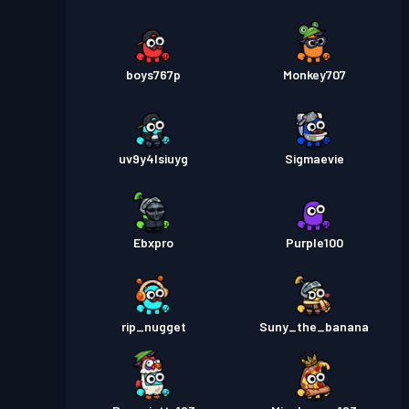
boys767p
Monkey707
uv9y4lsiuyg
Sigmaevie
Ebxpro
Purple100
rip_nugget
Suny_the_banana