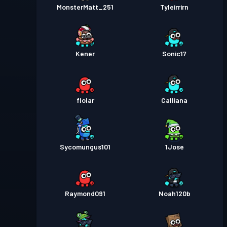
MonsterMatt_251
Tyleirrirn
Kener
Sonic17
flolar
Calliana
Sycomungus101
1Jose
Raymond091
Noah120b