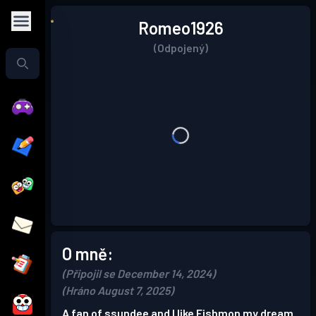
Romeo1926
(Odpojený)
O mně:
(Připojil se December 14, 2024)
(Hráno August 7, 2025)
A fan of ssundee and I like Fishmon my dream