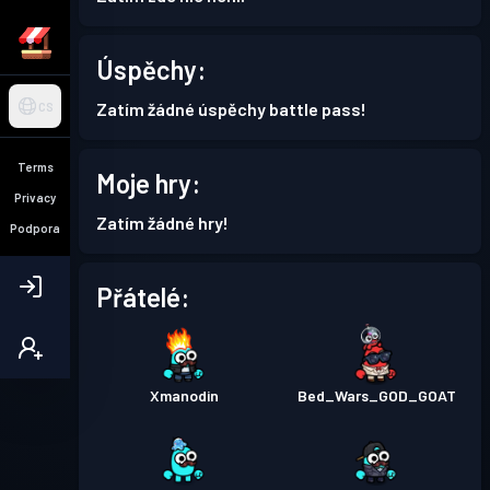
Úspěchy:
Zatím žádné úspěchy battle pass!
CS
Terms
Moje hry:
Privacy
Zatím žádné hry!
Podpora
Přátelé:
Xmanodin
Bed_Wars_GOD_GOAT