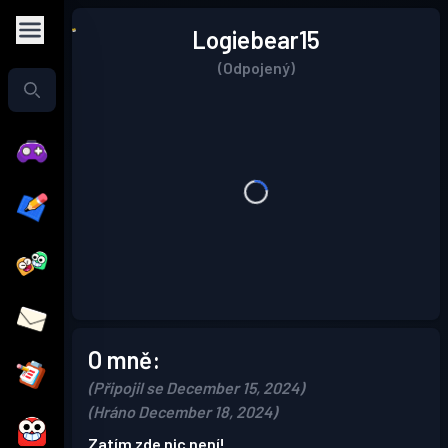
Logiebear15
(Odpojený)
O mně:
(Připojil se December 15, 2024)
(Hráno December 18, 2024)
Zatím zde nic není!