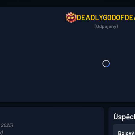
DEADLYGODOFDE
(Odpojený)
Úspěc
, 2025)
6)
Bojový