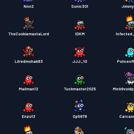
Nnn2
Sonic301
Jimmy
TheCookiemastaLord
IDKM
Infected
Lilredmohak83
JJJ_10
Policeoff
Mailman12
Tuckmaster2025
Mick9voidp
Enzo13
Op5678
Carcas