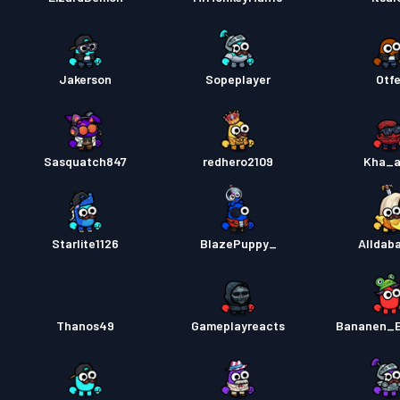
Jakerson
Sopeplayer
Otfe
Sasquatch847
redhero2109
Kha_a
Starlite1126
BlazePuppy_
Alldab
Thanos49
Gameplayreacts
Bananen_E