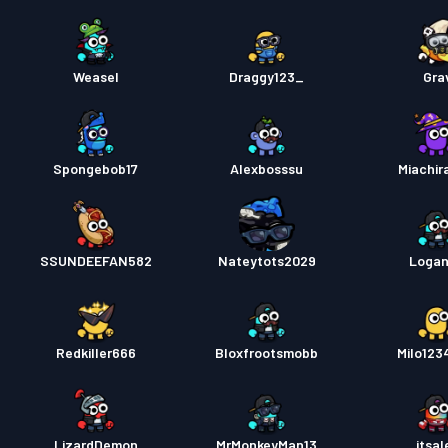
Weasel
Draggy123_
Gra
Spongebob17
Alexbosssu
Miachir
SSUNDEEFAN582
Nateytots2029
Loga
Redkiller666
Bloxfrootsmobb
Milo123
LizardDemon
MrMonkeyMan13
itsal