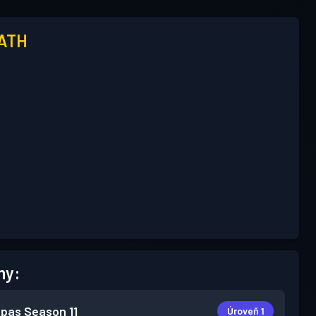
ATH
hy:
 pas
Season 11
Úroveň 1