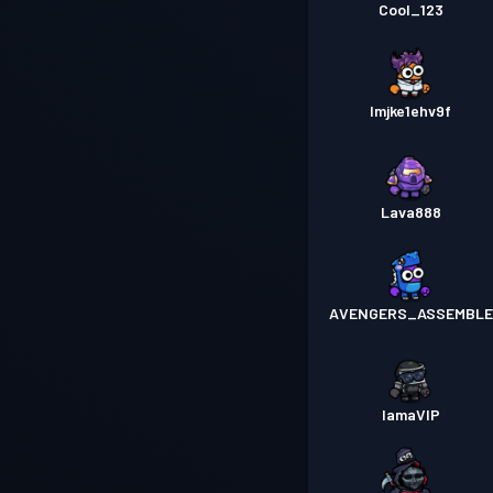
Cool_123
lmjke1ehv9f
Lava888
AVENGERS_ASSEMBLE
IamaVIP