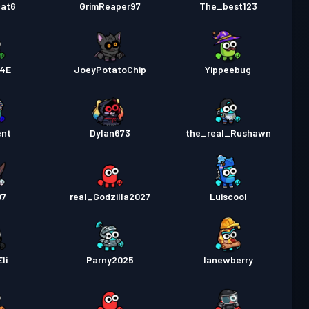
cat6
GrimReaper97
The_best123
4E
JoeyPotatoChip
Yippeebug
ent
Dylan673
the_real_Rushawn
07
real_Godzilla2027
Luiscool
Eli
Parny2025
lanewberry