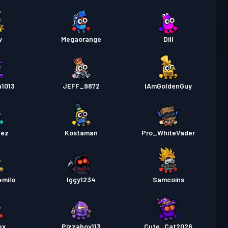
v
Megaorange
Dill
a1013
JEFF_9872
IAmGoldenGuy
nez
Kostaman
Pro_WhiteVader
4milo
Iggy1234
Samcoins
ex
Pizzaboy113
Cute_Cat2026