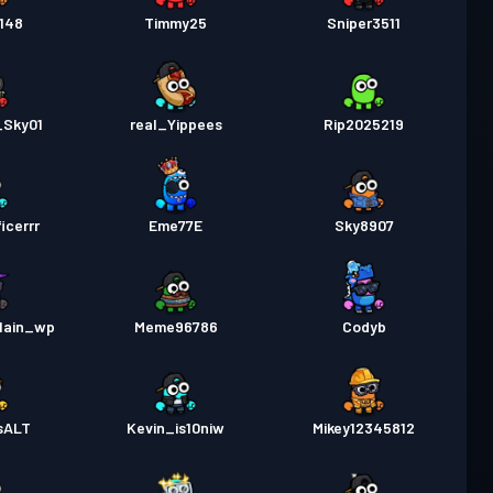
148
Timmy25
Sniper3511
_Sky01
real_Yippees
Rip2025219
icerrr
Eme77E
Sky8907
lain_wp
Meme96786
Codyb
sALT
Kevin_is10niw
Mikey12345812