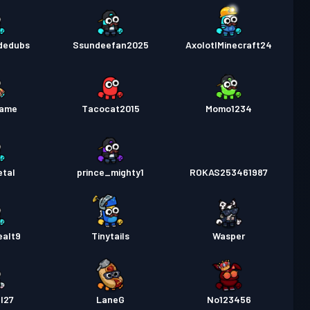
Úroveň
 pas
Season 3
11
ndedubs
Ssundeefan2025
AxolotlMinecraft24
Úroveň
 pas
Season 2
11
lame
Tacocat2015
Momo1234
 pas
Season 1
Úroveň 6
etal
prince_mighty1
ROKAS253461987
ealt9
Tinytails
Wasper
l27
LaneG
No123456