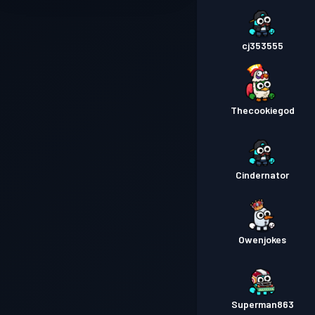
cj353555
Thecookiegod
Cindernator
Owenjokes
Superman863