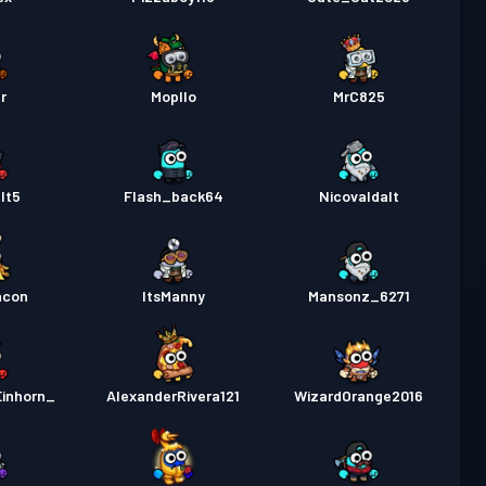
r
Mopllo
MrC825
lt5
Flash_back64
Nicovaldalt
acon
ItsManny
Mansonz_6271
inhorn_
AlexanderRivera121
WizardOrange2016