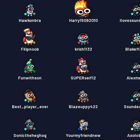
Bojový
Hawkonbra
Harry15092010
Ilovessu
Bojový
Filipnoob
krish1132
Blakef
Bojový
Funwithson
SUPERseif12
Alexm
Best_player_ever
Blazeuppy422
Ssunde
Sonictheheghog
Yourmyfriendnew
Axolot