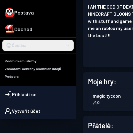
I AM THE GOD OF DE
Postava
MINECRAFT BLOONS TD
with stuff and game i
me on roblox my us
Obchod
the best!!!
Čeština
Podmínkami služby
Zásadami ochrany osobních údajů
Podpora
Moje hry:
Přihlásit se
magic tycoon
0
Vytvořit účet
Přátelé: