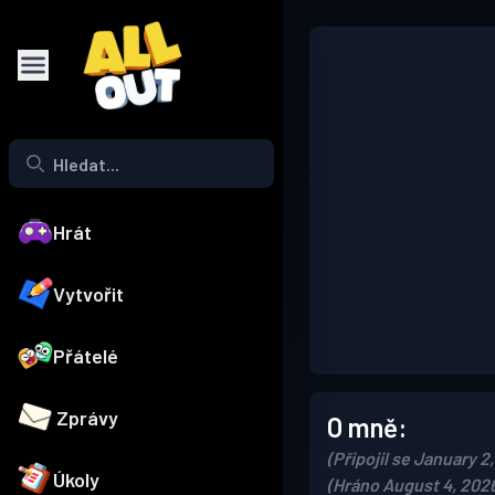
Hrát
Vytvořit
Přátelé
Zprávy
O mně:
(Připojil se January 2
Úkoly
(Hráno August 4, 202