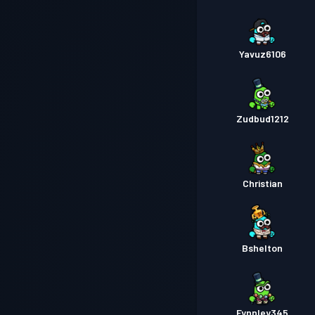
Yavuz6106
Zudbud1212
Christian
Bshelton
Fynnley345