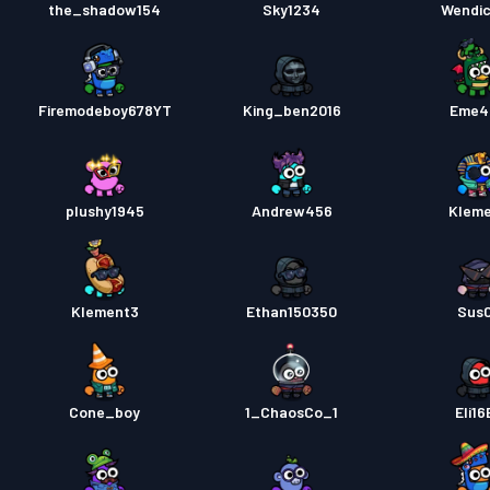
the_shadow154
Sky1234
Wendi
Firemodeboy678YT
King_ben2016
Eme4
plushy1945
Andrew456
Klem
Klement3
Ethan150350
Sus
Cone_boy
1_ChaosCo_1
Eli16