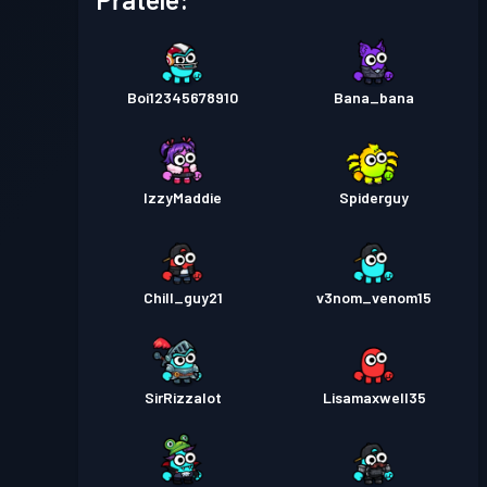
Boi12345678910
Bana_bana
IzzyMaddie
Spiderguy
Chill_guy21
v3nom_venom15
SirRizzalot
Lisamaxwell35