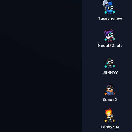
Taseenchow
Neda123_alt
JIIMMYY
Queue2
Lenny603