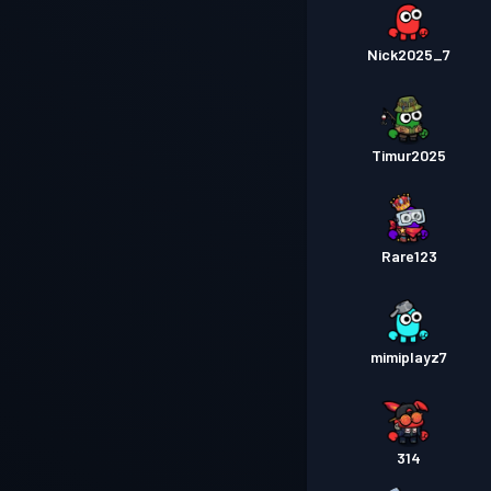
Nick2025_7
Timur2025
Rare123
mimiplayz7
314