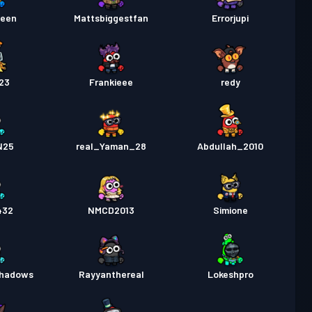
 pas
Season 3
Úroveň 6
ueen
Mattsbiggestfan
Errorjupi
23
Frankieee
redy
N25
real_Yaman_28
Abdullah_2010
432
NMCD2013
Simione
shadows
Rayyanthereal
Lokeshpro