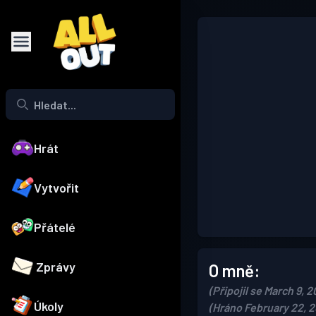
Hrát
Vytvořit
Přátelé
Zprávy
O mně:
(Připojil se March 9, 2
Úkoly
(Hráno February 22, 