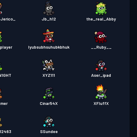
Jerico_
Jb_h12
the_real_Abby
player
Iyubsubhsuhubkbhuk
__Ruby__
N1GHT
XYZ111
Aser_ipad
mer
Cinar54X
XFluffX
o12463
SSundee