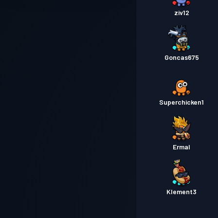
ziv12
Goncas675
Superchicken1
Ermal
Klement3