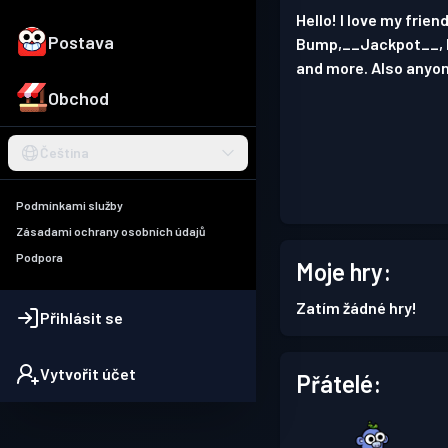
Hello! I love my frie
Postava
Bump,__Jackpot__, F
and more. Also anyon
Obchod
Čeština
Podmínkami služby
Zásadami ochrany osobních údajů
Podpora
Moje hry:
Zatím žádné hry!
Přihlásit se
Vytvořit účet
Přátelé: