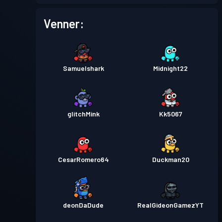
Venner:
Samuelshark
Midnight22
glitchMink
Kk5067
CesarRomero64
Duckman20
deonDaDude
RealGideonGamezYT