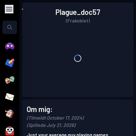
Plague_doc57
(Frakoblet)
Om mig:
(Tilmeldt October 17, 2024)
(Spillede July 21, 2026)
Just your average guy playing games