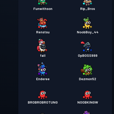
Funwithson
Rip_Bros
Renstsu
NoobBoy_44
fall
OpBOSS999
Enderee
Dezmon52
BROBROBROTUNG
NOOBKINGW