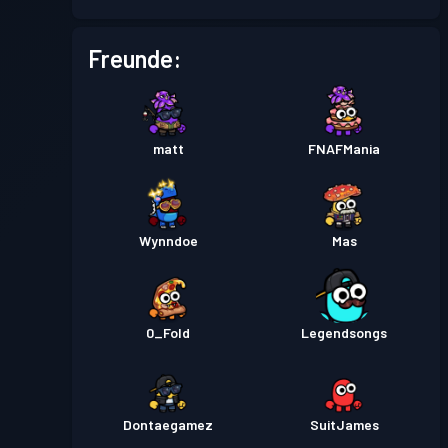
Freunde:
matt
FNAFMania
Wynndoe
Mas
0_Fold
Legendsongs
Dontaegamez
SuitJames