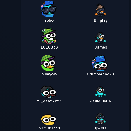
robo
Bingley
LCLCJ36
James
ollieyo15
Crumblecookie
Mi_cah22223
Jadiel06PR
Ksmith1239
Qwert