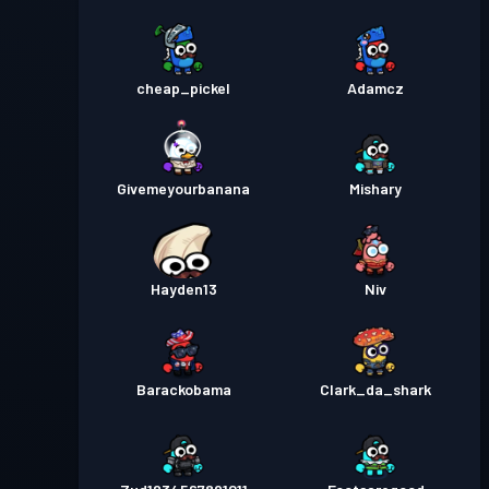
cheap_pickel
Adamcz
Givemeyourbanana
Mishary
Hayden13
Niv
Barackobama
Clark_da_shark