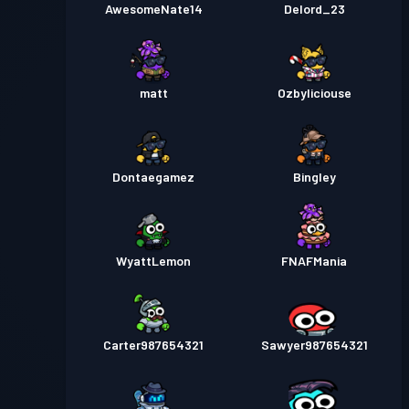
AwesomeNate14
Delord_23
matt
Ozbyliciouse
Dontaegamez
Bingley
WyattLemon
FNAFMania
Carter987654321
Sawyer987654321