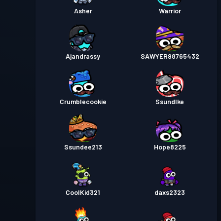
Asher
Warrior
Ajandrassy
SAWYER98765432
Crumblecookie
SsundIke
Ssundee213
Hope8225
CoolKid321
daxs2323