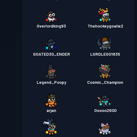
Overlordking93
Thehockeygoalie2
GOATED30_ENDER
LORDLEGO1835
Legend_Poopy
Cosmic_Champion
arjan
Ooooo2600