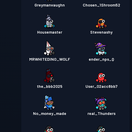
Greymanvaughn
Chosen_1Shroom52
Housemaster
Stevenashy
MRWHITEDINO_WOLF
ender_nps_Q
the_bbb2025
User_02acc8bb7
No_money_made
real_Thunders