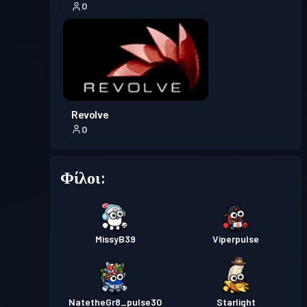
0
Revolve
0
Φίλοι:
MissyB39
Viperpulse
NatetheGr8_pulse30
Starlight