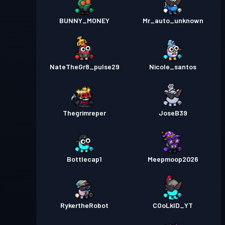
BUNNY_MONEY
Mr_auto_unknown
NateTheGr8_pulse29
Nicole_santos
Thegrimreper
JoseB39
Bottlecap1
Meepmoop2026
RykertheRobot
COoLkID_YT