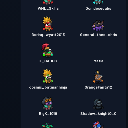
WNL_Skills
Domdosedabs
Boring_wyatt2013
General_thee_chris
X_HADES
Mafia
cosmic_batmanninja
OrangeFanta12
BigK_1018
Shadow_knight0_0