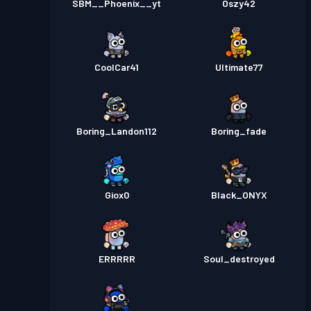
SBM__Phoenix__yt
Oszy42
CoolCar41
Ultimate77
Boring_Landon112
Boring_fade
Giox0
Black_ONYX
ERRRRR
Soul_destroyed