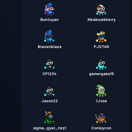
Bontuyan
Nbabluebberry
Blazenblaze
PJSTAR
CP1234
gamergabe15
Jaxon22
1Jose
sigma_gyat_rizz1
Conleycon