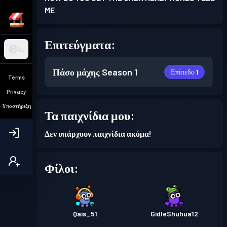
ME
Επιτεύγματα:
EL
Πάσο μάχης
Season 1
Επίπεδο 1
Terms
Privacy
Υποστήριξη
Τα παιχνίδια μου:
Δεν υπάρχουν παιχνίδια ακόμα!
Φίλοι:
Qais_51
GidleShuhua12