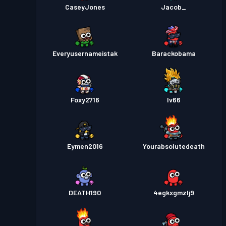
CaseyJones
Jacob_
Everyusernameistak
Barackobama
Foxy2716
Iv66
Eymen2016
Yourabsolutedeath
DEATH190
4egkxgmzlj9