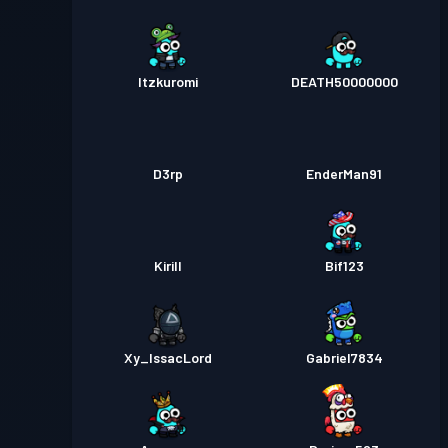
Itzkuromi
DEATH50000000
D3rp
EnderMan91
Kirill
Bif123
Xy_IssacLord
Gabriel7834