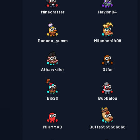
Minecrafter
Havion04
Banana_yumm
Milanhen1408
Atharvkiller
Otfer
Bib20
Bubbalou
MIHMMAD
Butts5555566666