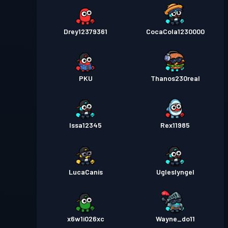
Drey12379361
CocaCola1230000
PKU
Thanos230real
Issa12345
Rex11985
LucaCanis
Ugleslyngel
x6w1i026xc
Wayne_do11