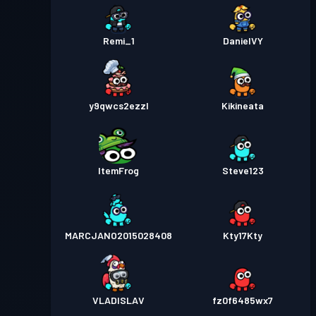
Remi_1
DanielVY
y9qwcs2ezzl
Kikineata
ItemFrog
Steve123
MARCJANO2015028408
Kty17Kty
VLADISLAV
fz0f6485wx7