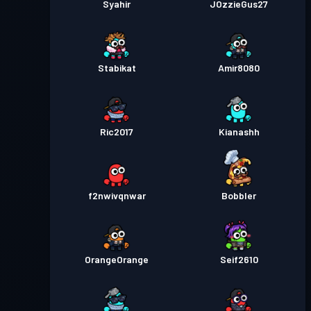
Syahir
JOzzieGus27
Stabikat
Amir8080
Ric2017
Kianashh
f2nwivqnwar
Bobbler
OrangeOrange
Seif2610