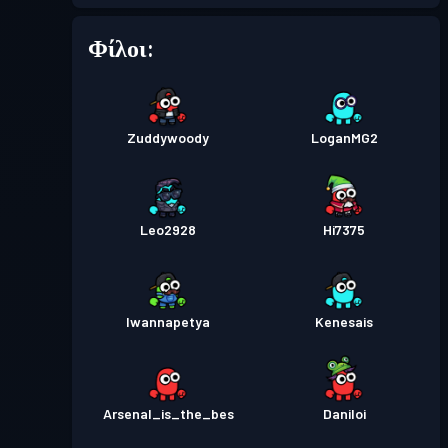
Φίλοι:
Zuddywoody
LoganMG2
Leo2928
Hi7375
Iwannapetya
Kenesais
Arsenal_is_the_bes
Daniloi