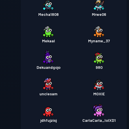
Mecha1808
Mrwe06
Mekaal
Myname_37
Dekuandgojo
980
unclesam
MOXIE
jdhfujzisj
CarlaCarla_lolXD1