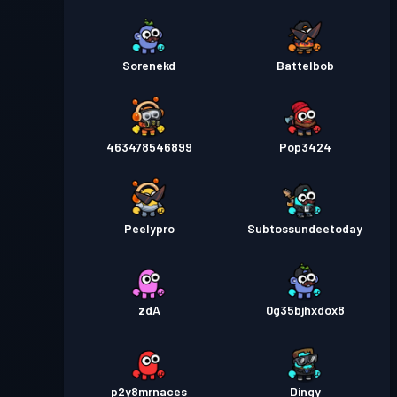
Sorenekd
Battelbob
463478546899
Pop3424
Peelypro
Subtossundeetoday
zdA
0g35bjhxdox8
p2y8mrnaces
Dingy