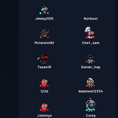
Jimmy2015
Notbest
Mclarenn82
Chef_sam
7asan18
Daniel_hap
123d
kokohein12334
Johnnys
Corey