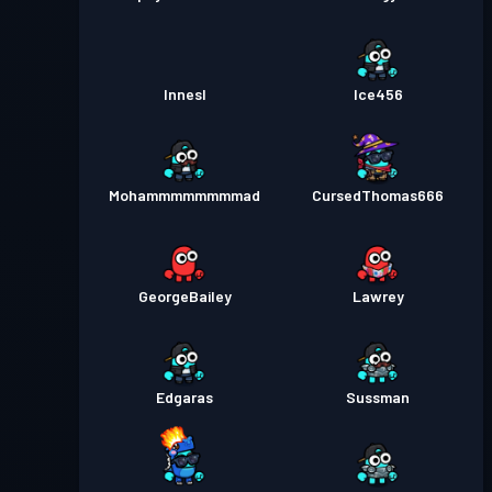
InnesI
Ice456
Mohammmmmmmmad
CursedThomas666
GeorgeBailey
Lawrey
Edgaras
Sussman