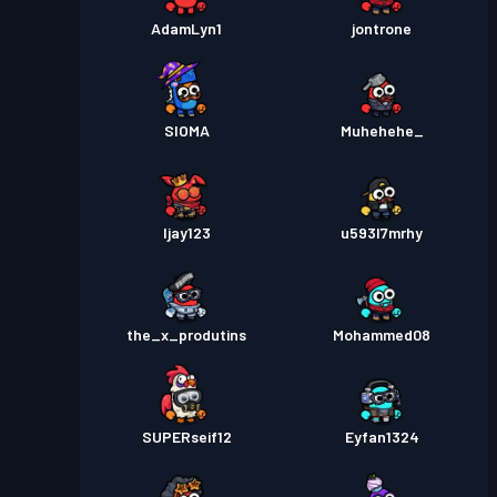
AdamLyn1
jontrone
SIOMA
Muhehehe_
Ijay123
u593l7mrhy
the_x_produtins
Mohammed08
SUPERseif12
Eyfan1324