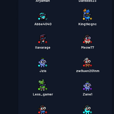
Aryaman
Darisss523
Abbe4040
Kingtkcgnc
Ilavarage
Meow77
Jzis
zw9uen201nm
Less_gamer
Zane1