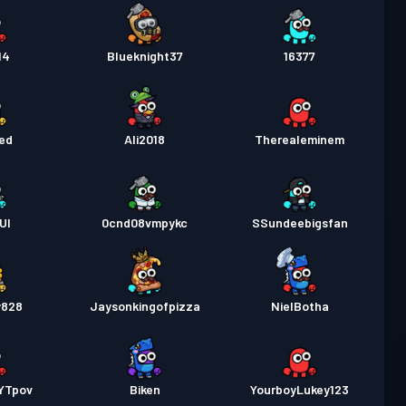
14
Blueknight37
16377
red
Ali2018
Therealeminem
UI
0cnd08vmpykc
SSundeebigsfan
y828
Jaysonkingofpizza
NielBotha
YTpov
Biken
YourboyLukey123