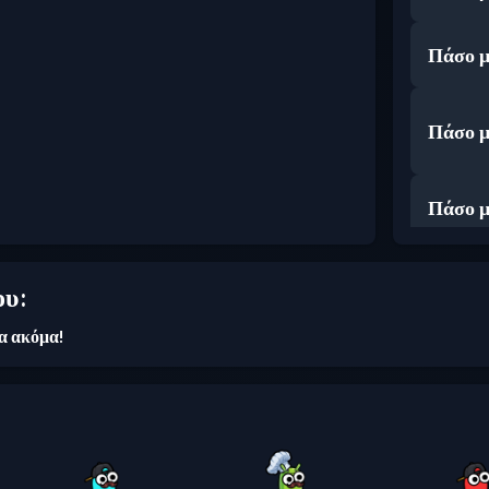
Πάσο μ
Πάσο μ
Πάσο μ
ου:
ια ακόμα!