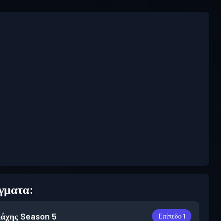
γματα:
άχης
Season 5
Επίπεδο 1