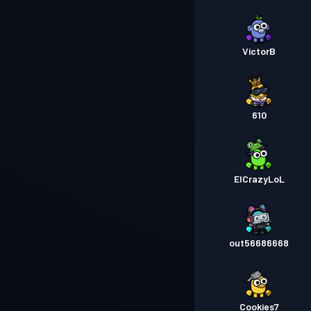
VictorB
610
ElCrazyLoL
out56686668
Cookies7