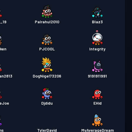
n_19
Palrahul2010
Blaz3
iken
PJCOOL
Integrity
an2813
DogNigel73206
9191911991
oeJoe
Djdidu
EHid
ms
TylerDavid
MyAverageDream