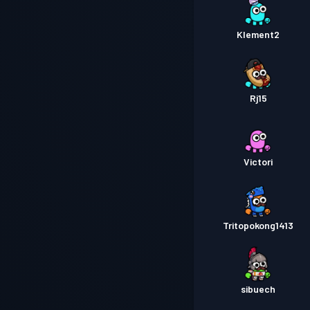
Klement2
Rj15
Victori
Tritopokong1413
sibuech