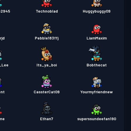
e2945
Technoblad
Huggybuggy09
rjd
Pebble183ffj
LiamMaxim
_Lee
Its_ya_boi
Bobthecat
ent
CassterCat09
Yourmyfriendnew
one
Ethan7
superssundeefan190