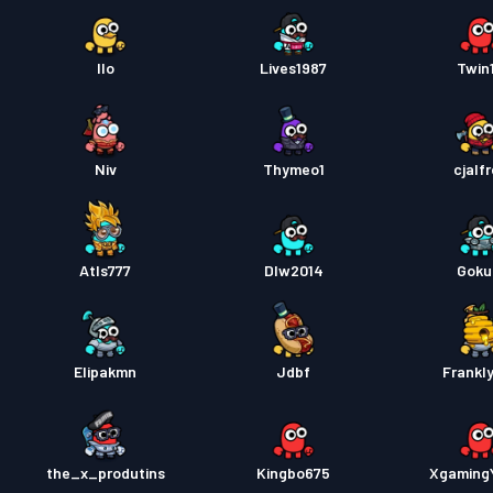
Ilo
Lives1987
Twin
Niv
Thymeo1
cjalf
Atls777
Dlw2014
Goku
Elipakmn
Jdbf
Frankl
the_x_produtins
Kingbo675
Xgaming