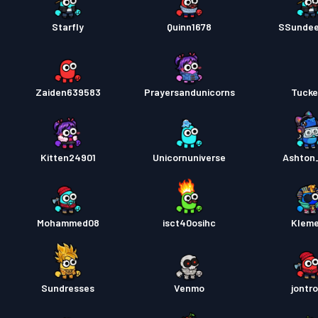
Starfly
Quinn1678
SSunde
Zaiden639583
Prayersandunicorns
Tucke
Kitten24901
Unicornuniverse
Ashton
Mohammed08
isct40osihc
Klem
Sundresses
Venmo
jontr