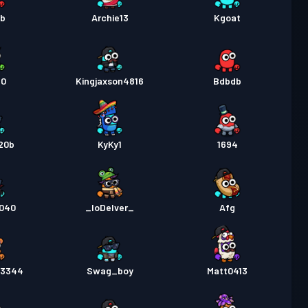
ob
Archie13
Kgoat
20
Kingjaxson4816
Bdbdb
20b
KyKy1
1694
040
_IoDelver_
Afg
23344
Swag_boy
Matt0413