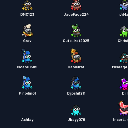
DMC123
JaceFace224
JrM
Grav
Cute_kat2025
Chris
Noah10385
Danielrat
MIsaaqAl
Pinodino1
Djjoshi1211
Dill
Ashlay
Ubayy076
Insert