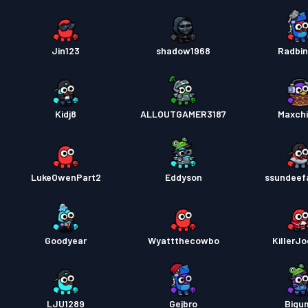
Jin123
shadow1968
Radbi
Kidj8
ALLOUTGAMER3187
Maxch
LukeOwenPart2
Eddyson
ssundeef
Goodyear
Wyattthecowbo
KillerJ
LJU1289
Gejbro
Bigu