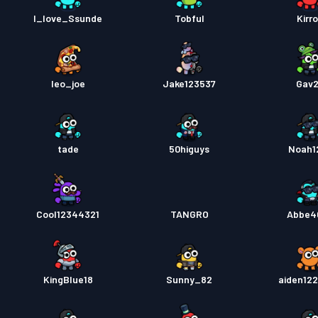
I_love_Ssunde
Tobful
Kirr
leo_joe
Jake123537
Gav
tade
50higuys
Noah1
Cool12344321
TANGRO
Abbe4
KingBlue18
Sunny_82
aiden12