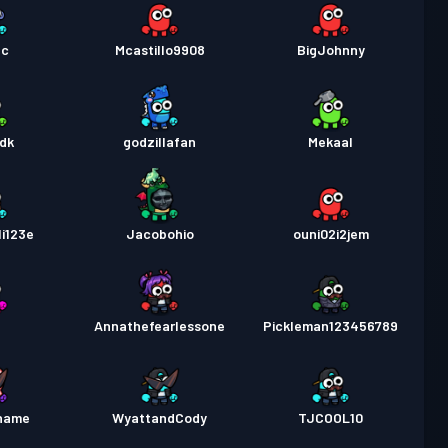
ac
Mcastillo9908
BigJohnny
idk
godzillafan
Mekaal
i123e
Jacobohio
ouni02i2jem
Annathefearlessone
Pickleman123456789
_name
WyattandCody
TJCOOL10