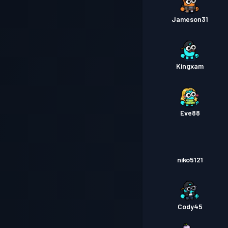
Jameson31
Kingxam
Eve88
niko5121
Cody45