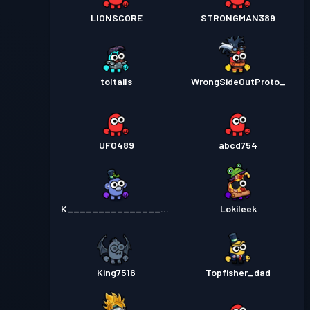
LIONSCORE
STRONGMAN389
toltails
WrongSideOutProto_
UFO489
abcd754
K_________________
Lokileek
King7516
Topfisher_dad