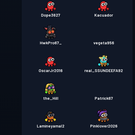
Dope3627
Kacuador
HwkPro67_
vegeta956
OscarJr2016
real_SSUNDEEFA92
the_Hill
Patrick67
Lamineyamal2
Pinklover2026