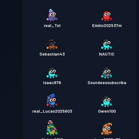
real_Tst
Emilio202537m
Sebastian43
NAUTIC
Isaac676
Ssundeessubscriba
real_Lucas2025603
Owen100