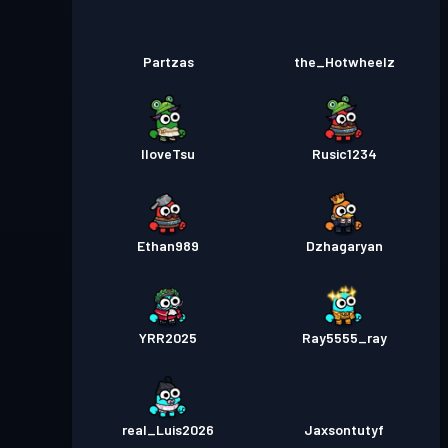
Partzas
the_Hotwheelz
IloveTsu
Rusic1234
Ethan989
Dzhagaryan
YRR2025
Ray5555_ray
real_Luis2026
Jaxsontutyf