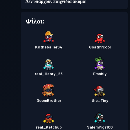
Πάσο μάχης
Season 7
Δεν υπάρχουν παιχνίδια ακόμα!
9
Φίλοι:
Πάσο μάχης
Season 2
Επίπεδο 1
Πάσο μάχης
Season 1
Επίπεδο 1
KKtheballer64
Goatmrcool
real_Henry_25
Emohly
DoomBrother
the_Tiny
real_Ketchup
SalemPigs100