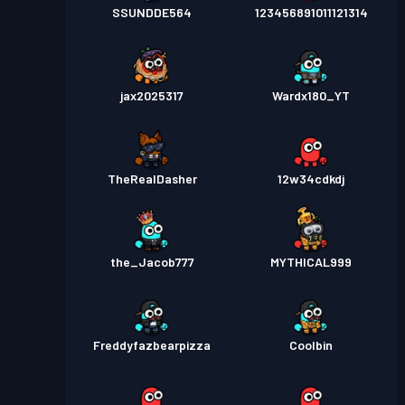
SSUNDDE564
123456891011121314
jax2025317
Wardx180_YT
TheRealDasher
12w34cdkdj
the_Jacob777
MYTHICAL999
Freddyfazbearpizza
Coolbin