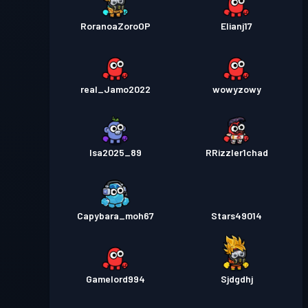
RoranoaZoroOP
Elianj17
real_Jamo2022
wowyzowy
Isa2025_89
RRizzler1chad
Capybara_moh67
Stars49014
Gamelord994
Sjdgdhj