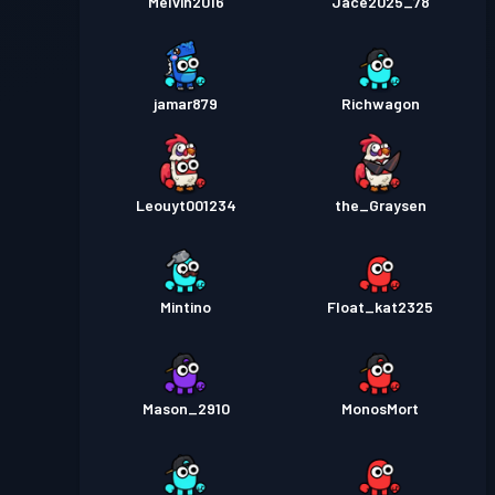
Melvin2016
Jace2025_78
jamar879
Richwagon
Leouyt001234
the_Graysen
Mintino
Float_kat2325
Mason_2910
MonosMort