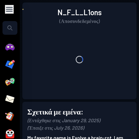
N_F_L_L1ons
(Αποσυνδεδεμένος)
Σχετικά με εμένα:
(Εντάχθηκε στις January 29, 2025)
(Έπαιξε στις July 26, 2026)
My favorite game is Evolve a brain-rot. I am