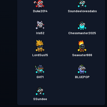
Duke2014
Ssundeelovesdabs
Iris52
Chessmaster2025
LordSus15
Seaeater666
GH71
BLUEPOP
SSundee