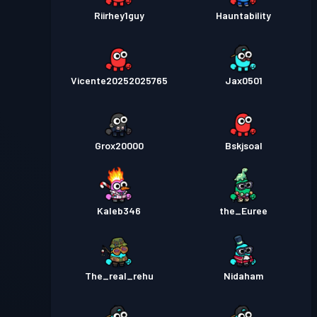
Riirhey1guy
Hauntability
Vicente20252025765
Jax0501
Grox20000
Bskjsoal
Kaleb346
the_Euree
The_real_rehu
Nidaham