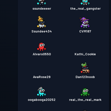
ssundeeeer
the_real_gangster
Ssundee434
CVM187
Alvaro0550
Kathi_Cookie
AvaRose29
Dan123noob
oogabooga20252
real_the_real_mark