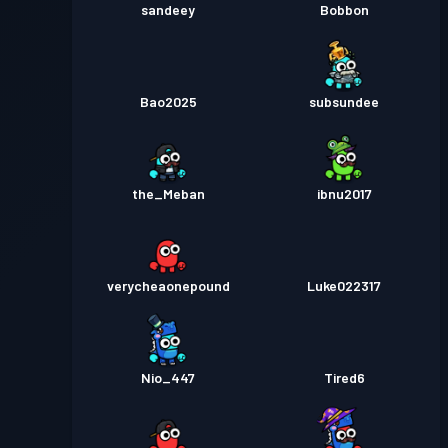
sandeey
Bobbon
Bao2025
subsundee
the_Meban
ibnu2017
verycheaonepound
Luke022317
Nio_447
Tired6