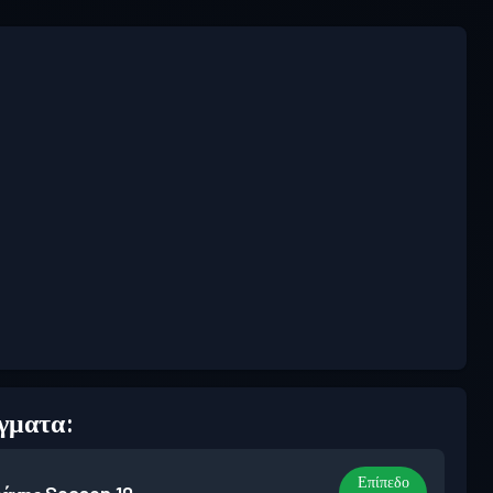
γματα:
Επίπεδο