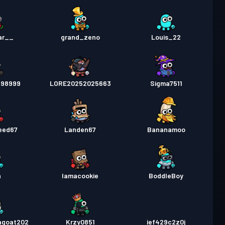
ar__
grand_zeno
Louis_22
998999
LORE20252025663
Sigma7511
eed67
Landen67
Bananamoo
n
Iamacookie
BoddleBoy
agoat202
Krzy0851
ief429c2z0j