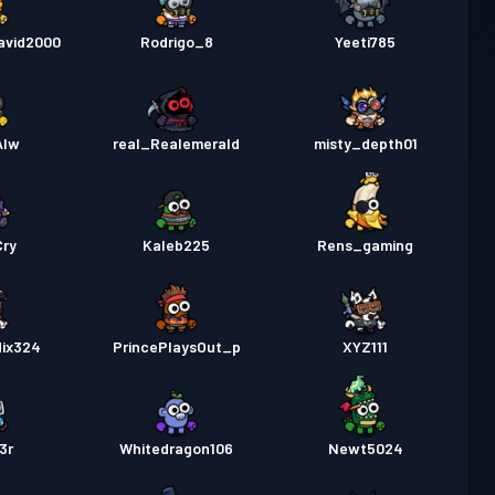
avid2000
Rodrigo_8
Yeeti785
Alw
real_Realemerald
misty_depth01
Cry
Kaleb225
Rens_gaming
ix324
PrincePlaysOut_p
XYZ111
3r
Whitedragon106
Newt5024