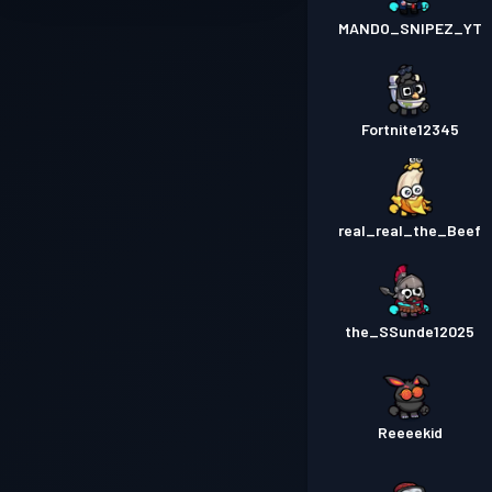
MANDO_SNIPEZ_YT
Fortnite12345
real_real_the_Beef
the_SSunde12025
Reeeekid