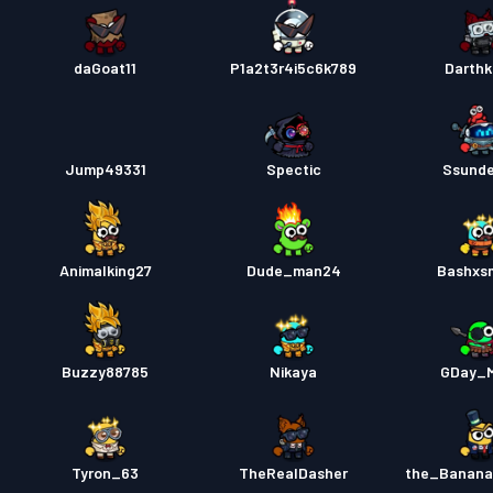
daGoat11
P1a2t3r4i5c6k789
Darth
Jump49331
Spectic
Ssund
Animalking27
Dude_man24
Bashxs
Buzzy88785
Nikaya
GDay_
Tyron_63
TheRealDasher
the_Banan