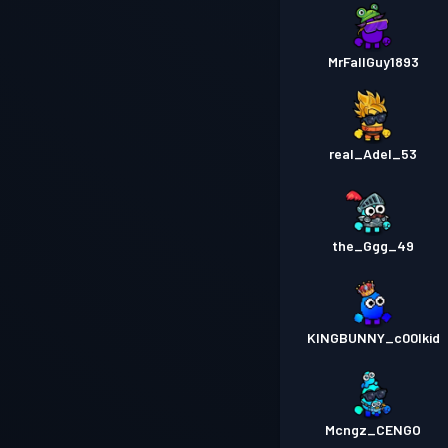
MrFallGuy1893
real_Adel_53
the_Ggg_49
KINGBUNNY_c00lkid
Mcngz_CENGO