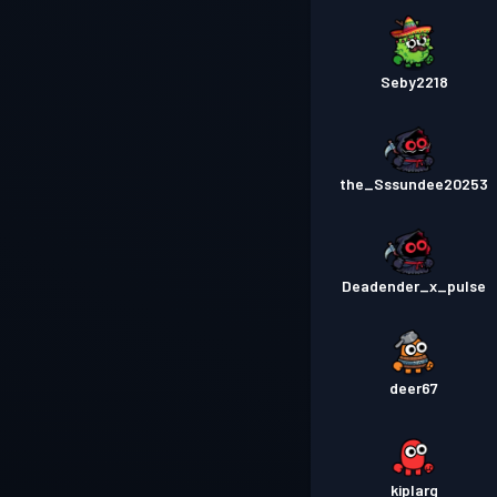
Seby2218
the_Sssundee20253
Deadender_x_pulse
deer67
kiplarg