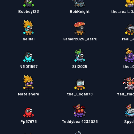
Bobbey123
BobKnight
the_real_D
heldai
Kamer2025_astr0
real_
Nfl011567
Stl2025
the_
Nateishere
the_Logan78
Mad_Mad
Pp67676
Teddybear1232025
Spyd