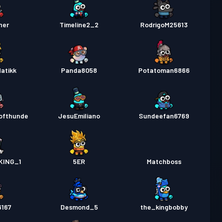
ner
Timeline2_2
RodrigoM25613
atikk
Panda8058
Potatoman6866
ofthunde
JesuEmiliano
Sundeefan6769
KING_1
5ER
Matchboss
6167
Desmond_5
the_kingbobby