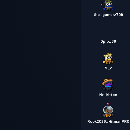
the_gamerz709
Oplo_86
7I_o
Mr_kitten
Rook2026_HitmanPRO