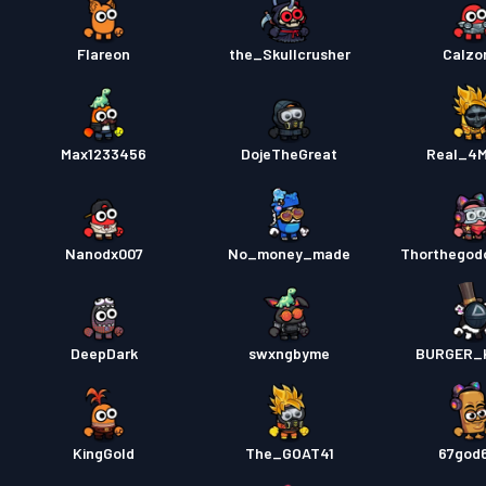
Flareon
the_Skullcrusher
Calzo
Max1233456
DojeTheGreat
Real_4M
Nanodx007
No_money_made
Thorthegod
DeepDark
swxngbyme
BURGER_
KingGold
The_GOAT41
67god