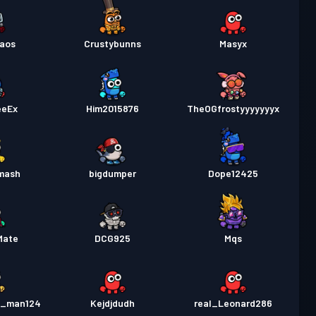
kaos
Crustybunns
Masyx
eeEx
Him2015876
TheOGfrostyyyyyyyx
mash
bigdumper
Dope12425
Mate
DCG925
Mqs
a_man124
Kejdjdudh
real_Leonard286