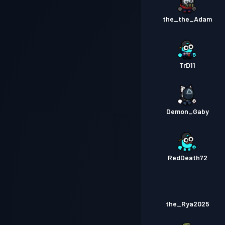
the_the_Adam
TrD11
Demon_Gaby
RedDeath72
the_Rya2025