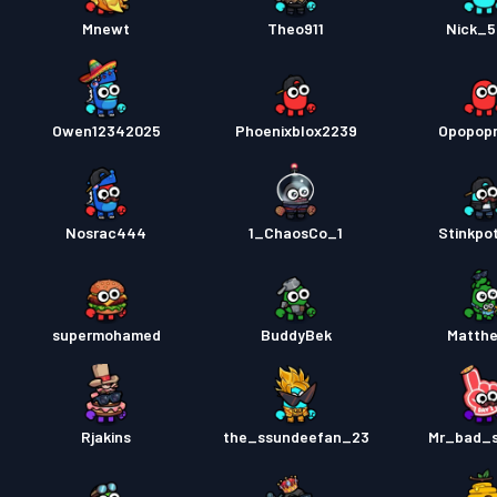
Mnewt
Theo911
Nick_
Owen12342025
Phoenixblox2239
Opopop
Nosrac444
1_ChaosCo_1
Stinkpo
supermohamed
BuddyBek
Matth
Rjakins
the_ssundeefan_23
Mr_bad_