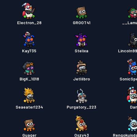
Electron_28
GROOT41
__Lam
Kay735
Stelixa
Lincoln9
BigK_1018
Jetlilbro
SonicSp
Seaeater1234
Purgatory_223
Da
Guager
Oszy43
Rengokuisd