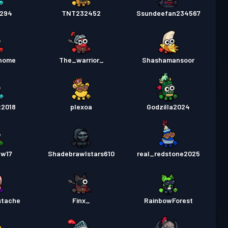
5294
TNT232452
Ssundeefan234567
nome
The_warrior_
Shashamansoor
t2018
plexoa
Godzilla2024
ew17
Shadebrawlstars610
real_redstone2025
stache
Finx_
RainbowForest