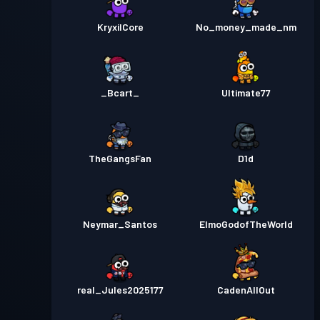
KryxilCore
No_money_made_nm
_Bcart_
Ultimate77
TheGangsFan
D1d
Neymar_Santos
ElmoGodofTheWorld
real_Jules2025177
CadenAllOut