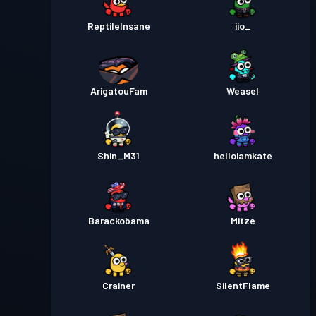
ReptileInsane
iio_
ArigatouFam
Weasel
Shin_M31
helloiamkate
Barackobama
Mitze
Crainer
SilentFlame