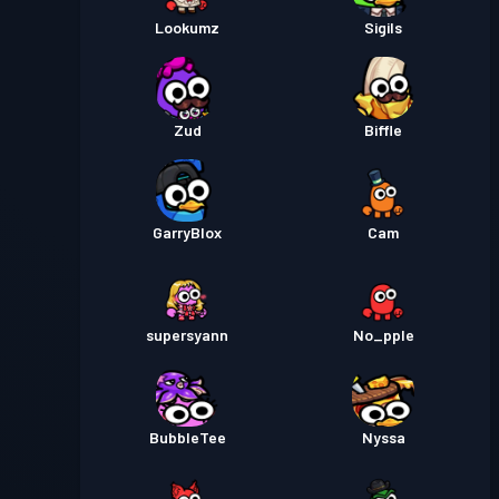
Lookumz
Sigils
Zud
Biffle
GarryBlox
Cam
supersyann
No_pple
BubbleTee
Nyssa