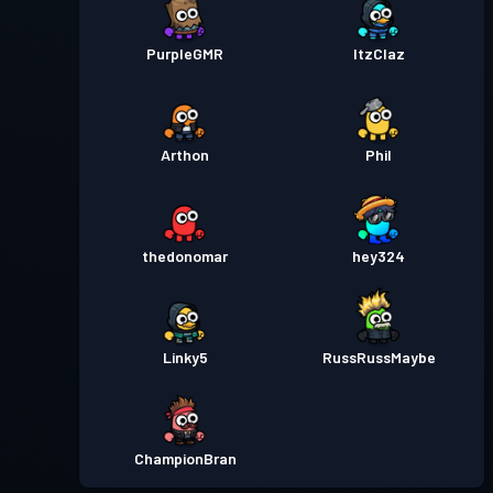
PurpleGMR
ItzClaz
Arthon
Phil
thedonomar
hey324
Linky5
RussRussMaybe
ChampionBran