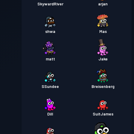
SkywardRiver
arjan
shwa
Mas
matt
Jake
SSundee
Breisenberg
Dill
SuitJames