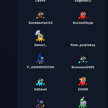
Leo44
Enginner21
Sunddeefan123
6ucmoi10uyw
Simon1_
Real_purpleboy
P_DAMAN1012310
Broooooo2025
DdDavid
Eli1018