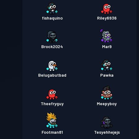
fishaquino
Riley6936
Brock2024
Mar9
Belugabutbad
Pawka
Theefryguy
Meepyboy
Footman81
Tesyehhejejs