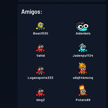
Pase de Batalla
Season 4
Nivel 1
Amigos:
Pase de Batalla
Season 3
Nivel 6
Bean1530
Aidenkols
Pase de Batalla
Season 2
Nivel 5
Pase de Batalla
Season 1
Nivel 1
Vahid
Jadenpuff24
Logansporte333
u9q54bmcnq
kingZ
Potato99