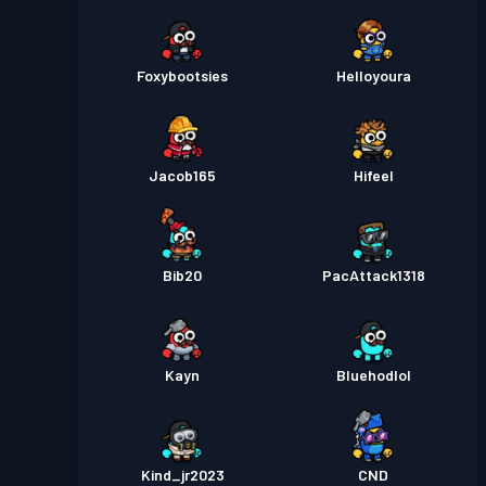
Foxybootsies
Helloyoura
Jacob165
Hifeel
Bib20
PacAttack1318
Kayn
Bluehodlol
Kind_jr2023
CND