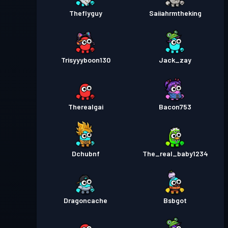
Theflyguy
Saiiahrmtheking
Trisyyyboon130
Jack_zay
Therealgai
Bacon753
Dchubnf
The_real_baby1234
Dragoncache
Bsbgot