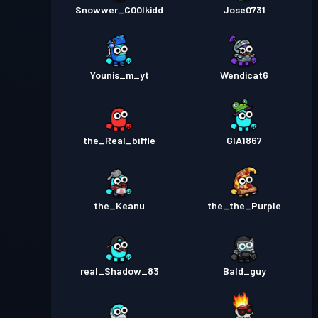
Snowwer_C00lkidd
Jose0731
Younis_m_yt
Wendicat6
the_Real_biffle
GIA1867
the_Keanu
the_the_Purple
real_Shadow_83
Bald_guy