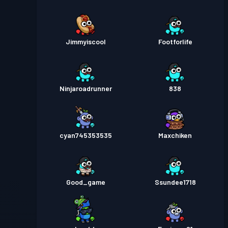
Jimmyiscool
Footforlife
Ninjaroadrunner
838
cyan745353535
Maxchiken
Good_game
Ssundee1718