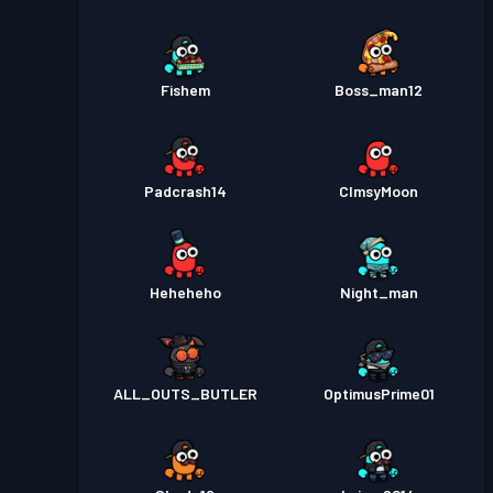
Fishem
Boss_man12
Padcrash14
ClmsyMoon
Heheheho
Night_man
ALL_OUTS_BUTLER
OptimusPrime01