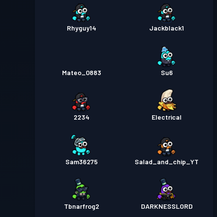
Rhyguy14
Jackblack1
Mateo_0883
Su6
2234
Electrical
Sam36275
Salad_and_chip_YT
Tbnarfrog2
DARKNESSLORD