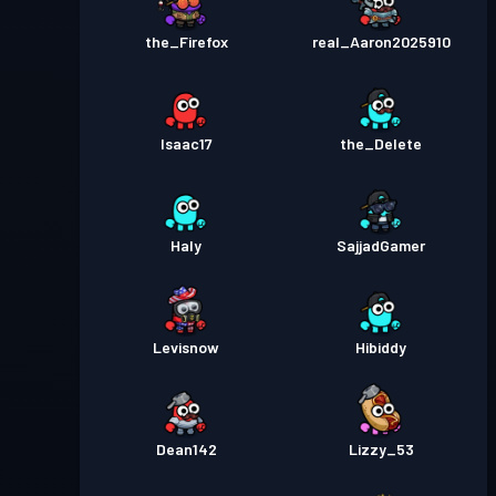
the_Firefox
real_Aaron2025910
Isaac17
the_Delete
Haly
SajjadGamer
Levisnow
Hibiddy
Dean142
Lizzy_53