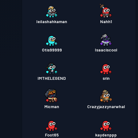
leilashahkaman
Nahh1
Otis99999
Isaaciscool
IMTHELEGEND
srin
Micman
Crazyjazzynarwhal
Foot65
kaydenppp