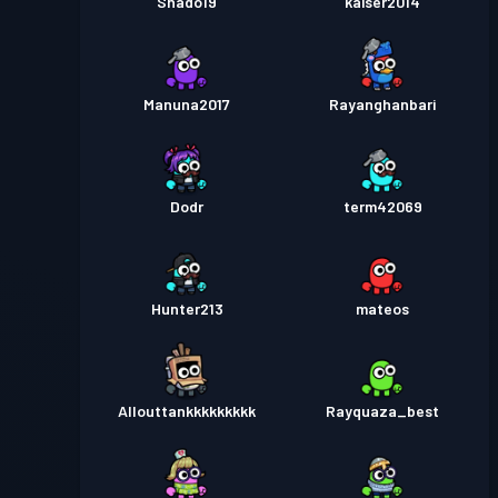
Shado19
kaiser2014
Manuna2017
Rayanghanbari
Dodr
term42069
Hunter213
mateos
Allouttankkkkkkkkk
Rayquaza_best