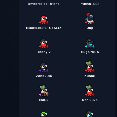
ameersaids_friend
Yusha_001
N0ONEHERETOTALLY
Jkj1
Techy12
HugoPROA
Zane2016
Kunal1
Isa04
Roni2025