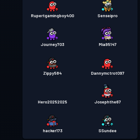
Rupertgamingboy400
Senseipro
Journey703
Mia95147
Zippy584
Dannymctrot097
Hero20252025
Josephthe67
hacker173
SSundee