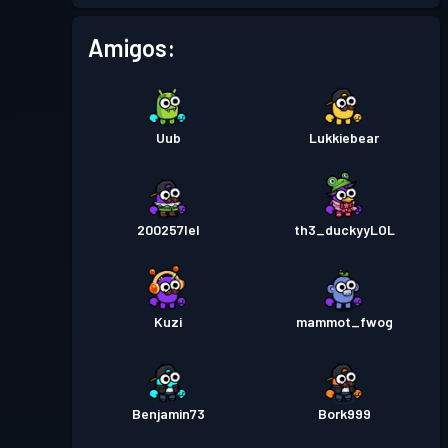
Pase de Batalla
Season 1
Nivel 1
Amigos:
Uub
Lukkiebear
200257lel
th3_duckyyLOL
Kuzi
mammot_fwog
Benjamin73
Bork999