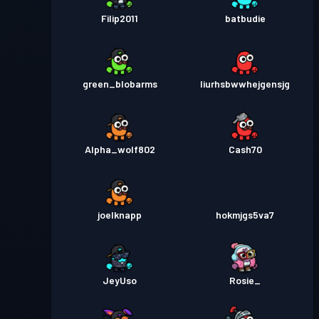
Filip2011
batbudie
green_blobarms
Iiurhsbwwhejgensjg
Alpha_wolf802
Cash70
joelknapp
hokmjgs5va7
JeyUso
Rosie_