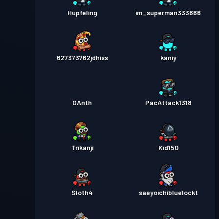
Hupfeling
im_superman333666
627373762jdhiss
kaniy
OAnth
PacAttack1318
Trikanji
Kid150
Sloth4
saeyoichibluelockt