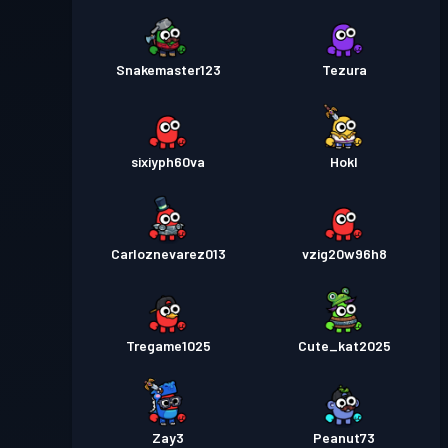
Snakemaster123
Tezura
sixiyph60va
Hokl
Carloznevarez013
vzig20w96h8
Tregame1025
Cute_kat2025
Zay3
Peanut73