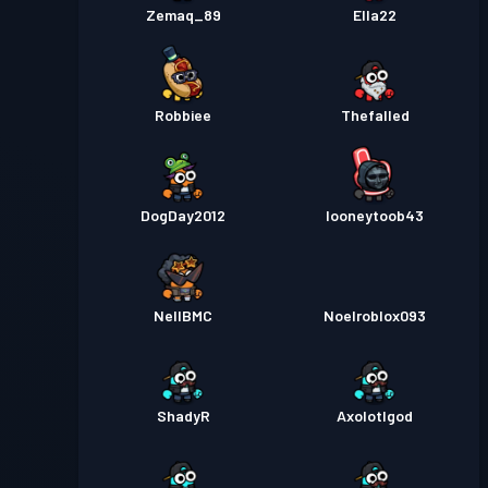
Zemaq_89
Ella22
Robbiee
Thefalled
DogDay2012
looneytoob43
NellBMC
Noelroblox093
ShadyR
Axolotlgod