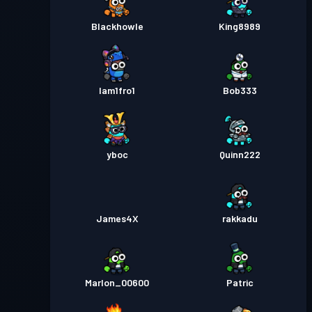
Blackhowle
King8989
Iam1fro1
Bob333
yboc
Quinn222
James4X
rakkadu
Marlon_00600
Patric