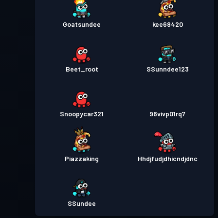
Goatsundee
kee69420
Beet_root
SSunndee123
Snoopycar321
96vivp01rq7
Piazzaking
Hhdjfudjdhicndjdnc
SSundee