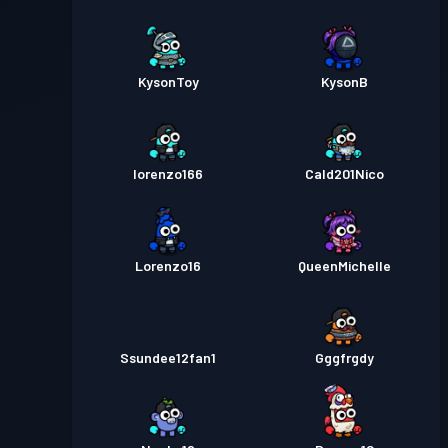
KysonToy
KysonB
lorenzo166
Cald201Nico
Lorenzo16
QueenMichelle
Ssundee12fan1
Gggfrgdy