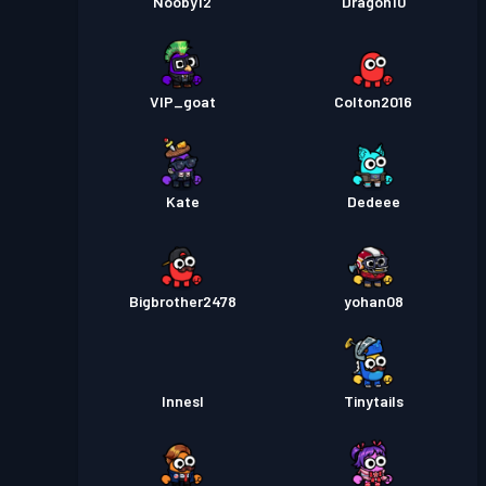
Nooby12
Dragon10
VIP_goat
Colton2016
Kate
Dedeee
Bigbrother2478
yohan08
InnesI
Tinytails