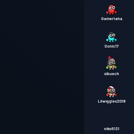
Gamertaha
Sonic17
sibuech
Lilwiggles2018
niko5121