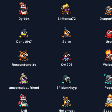
Dyrbbx
SirMensa72
Dragon
Donut847
SeIim
Uro
Roseantonette
Cvt203
Welc
ameersaids_friend
94ldumklsyg
Peps
Lyli
Hetomcat
Seba