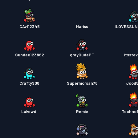
CAvI12345
Hariss
ILOVESSUN
Sundee123862
grayDudePT
itsste
Crafty908
Supermorsan78
Jood
Lukewdl
Remie
Techno