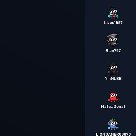
Lives1987
Rian767
YinMLBB
Mata_Donat
LIONGAMER66678