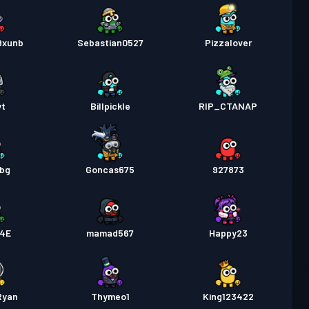
9xunb
Sebastian0527
Pizzalover
yt
Billpickle
RIP_CTANAP
bg
Goncas675
927873
4E
mamad567
Happy23
Ryan
Thymeo1
King123422