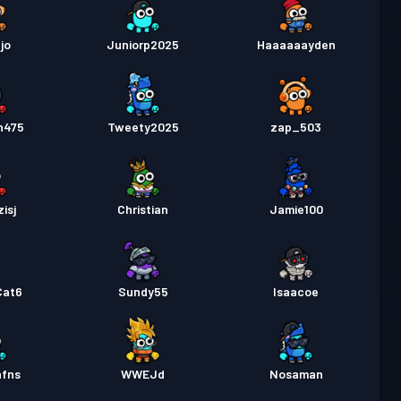
ejo
Juniorp2025
Haaaaaayden
n475
Tweety2025
zap_503
zisj
Christian
Jamie100
Cat6
Sundy55
Isaacoe
nfns
WWEJd
Nosaman