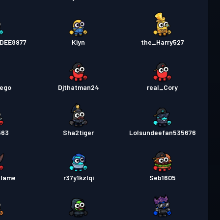
DEE8977
Kiyn
the_Harry527
vego
Djthatman24
real_Cory
563
Sha2tiger
Lolsundeefan535676
flame
r37y1kzlqi
Seb1605