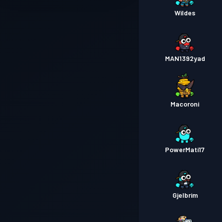
Wildes
MAN1392yad
Macoroni
PowerMati17
Gjelbrim