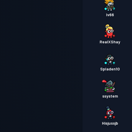
Iv66
RealXShay
Spladen10
ssystem
Hisjussjb