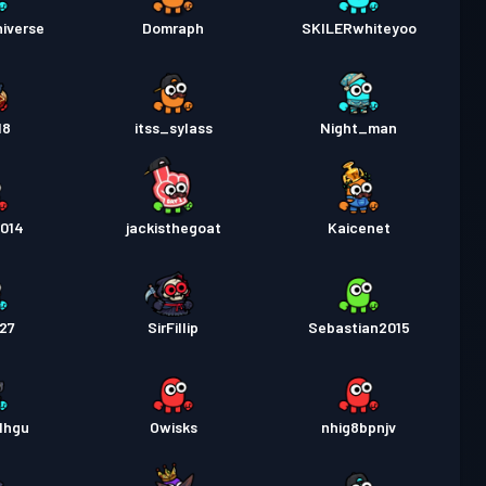
iverse
Domraph
SKILERwhiteyoo
18
itss_sylass
Night_man
2014
jackisthegoat
Kaicenet
427
SirFillip
Sebastian2015
1hgu
Owisks
nhig8bpnjv