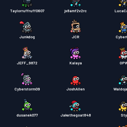
Taylorruffruff0607
jx8amf2v2rc
LucaC
Junkdog
JCR
Cyber
JEFF_9872
Kalaya
OP
Cyberstorm09
JoshAllen
Waldoj
dusanek077
Jakethegoat848
St