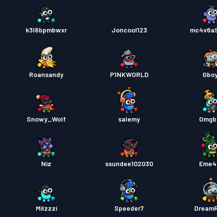
k3l6bpmbwxr
Joncool123
mc4v6a
Roansandy
P1NKWORLD
Gbo
Snowy_Wolf
salemy
Omgb
Niz
ssundee102030
Eme4
Milzzzi
Speeder7
Dream