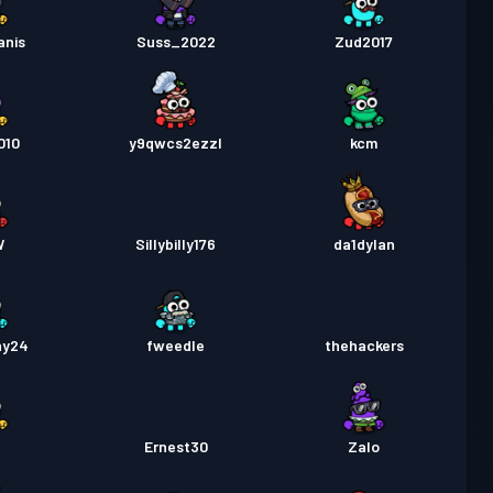
anis
Suss_2022
Zud2017
010
y9qwcs2ezzl
kcm
W
Sillybilly176
da1dylan
ay24
fweedle
thehackers
y
Ernest30
Zalo