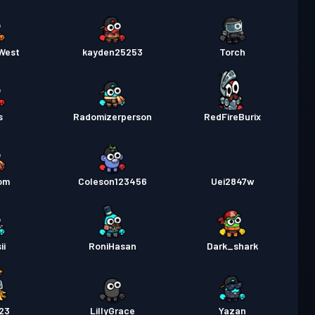
West
kayden25253
Torch
s
Radomizerperson
RedFireBurix
om
Coleson123456
Uei2847w
ii
RoniHasan
Dark_shark
23
LillyGrace
Yazan