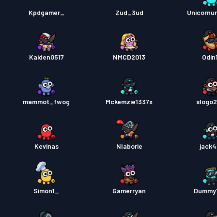
Kpdgamer_
Zud_3ud
Unicornun
Kaiden0517
NMCD2013
Odin
mammot_fwog
Mckemzie1337x
slogo
Kevinas
Nlaborie
jack
Simon1_
Gamerryan
Dummy