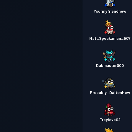
Yourmyfriendnew
Nat_Speakaman_507
Dabmaster000
Probably_DaltonHew
Treylove02