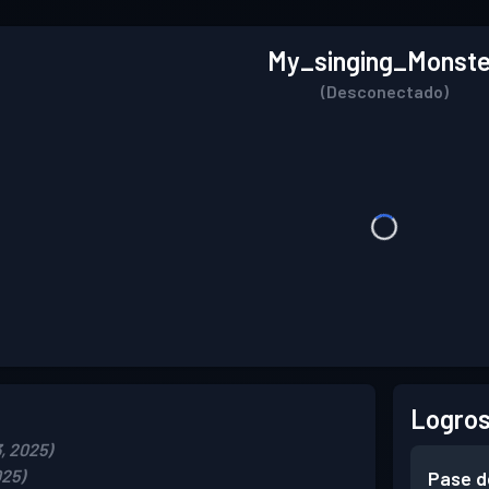
My_singing_Monste
(Desconectado)
Logros
, 2025)
025)
Pase d