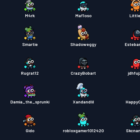
M4rk
Maf1oso
Littl
Smartie
Shadoweggy
Esteba
Rugrat12
CrazyBobart
jdhfuj
Damia_the_sprunki
Xandandlil
Happy
Gido
robloxgamer1012420
Skcna