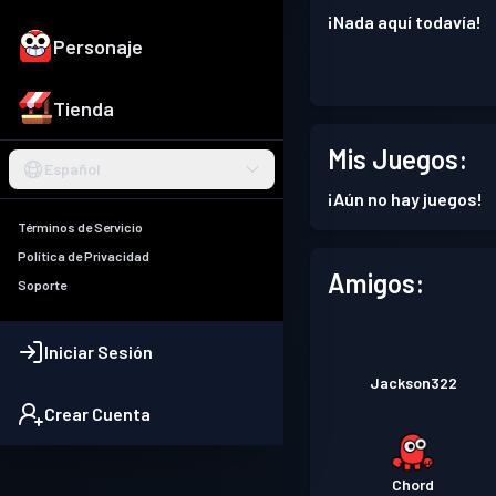
¡Nada aquí todavía!
Personaje
Tienda
Mis Juegos:
Español
¡Aún no hay juegos!
Términos de Servicio
Política de Privacidad
Amigos:
Soporte
Iniciar Sesión
Jackson322
Crear Cuenta
Chord