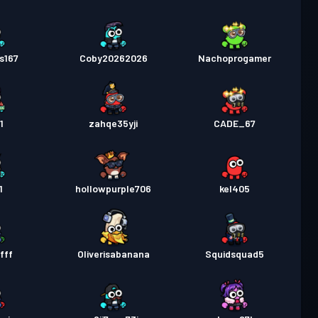
s167
Coby20262026
Nachoprogamer
1
zahqe35yji
CADE_67
1
hollowpurple706
kel405
tfff
Oliverisabanana
Squidsquad5