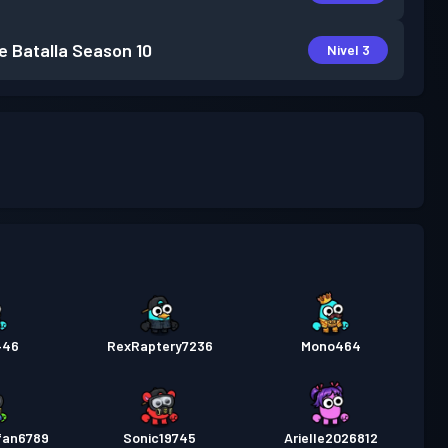
e Batalla
Season 10
Nivel 3
446
RexRaptery7236
Mono464
fan6789
Sonic19745
Arielle2026812