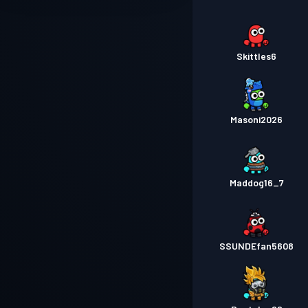
Skittles6
Masoni2026
Maddog16_7
SSUNDEfan5608