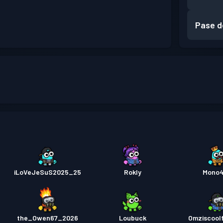
Pase d
iLoVeJeSuS2025_25
Rokly
Mono
the_Owen67_2026
Loubuck
Omziscool