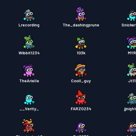
Lrecording
The_dashingprune
Snicker
Wibbit1234
103k
MYR
TheArielle
Cooll_guy
Jt11
__Verity_
FARZO234
jjnigh