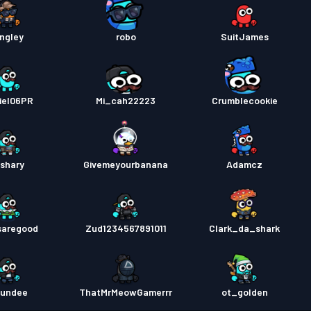
ingley
robo
SuitJames
iel06PR
Mi_cah22223
Crumblecookie
ishary
Givemeyourbanana
Adamcz
saregood
Zud1234567891011
Clark_da_shark
undee
ThatMrMeowGamerrr
ot_golden