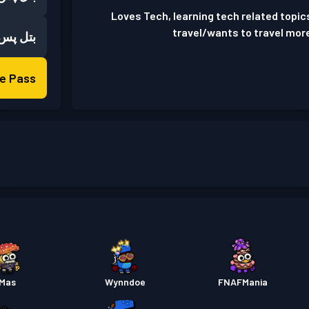
Loves Tech, learning tech related topics
travel/wants to travel more
بتل پس
Battle Pass
Mas
Wynndoe
FNAFMania