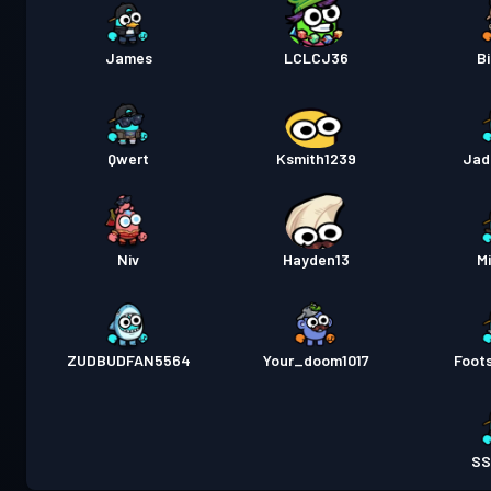
James
LCLCJ36
B
Qwert
Ksmith1239
Jad
Niv
Hayden13
M
ZUDBUDFAN5564
Your_doom1017
Foot
SS