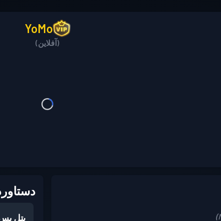
YoMo
(آفلاین)
دستاورد
بتل پس