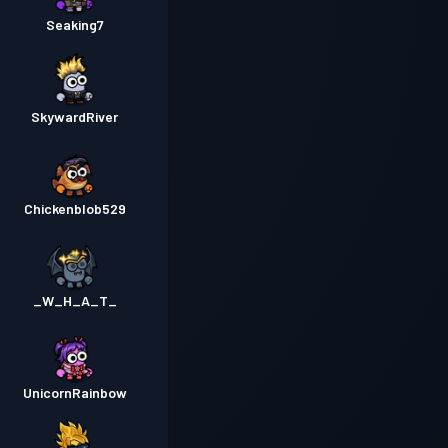
Seaking7
SkywardRiver
Chickenblob529
_W_H_A_T_
UnicornRainbow