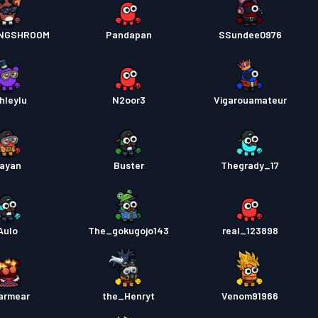
INGSHROOM
Pandapan
SSundee0976
hleylu
N2oor3
Vigarouamateur
ayan
Buster
Thegrady_17
Aulo
The_gokugojo143
real_123898
armear
the_Henryt
Venom91966