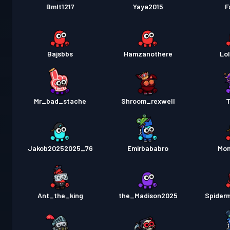
Bmlt1217
Yaya2015
F
Bajsbbs
Hamzanothere
Lo
Mr_bad_stache
Shroom_rexwell
T
Jakob20252025_76
Emirbababro
Mon
Ant_the_king
the_Madison2025
Spider