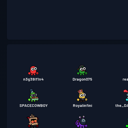
n3g39lf1n4
Dragon075
re
SPACECOWBOY
Royalinfini