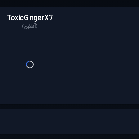
ToxicGingerX7
(آفلاین)