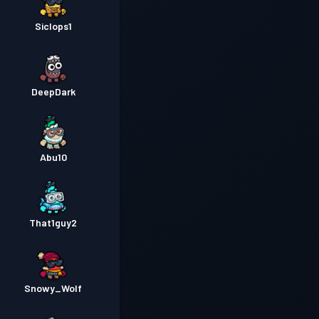
Siclops1
DeepDark
Abu10
That1guy2
Snowy_Wolf