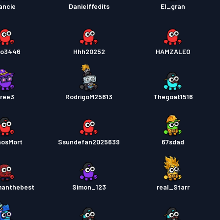
ancie
Danielffedits
El_gran
lo3446
Hhh20252
HAMZALEO
ree3
RodrigoM25613
Thegoat1516
osMort
Ssundefan2025639
67sdad
manthebest
Simon_123
real_Starr