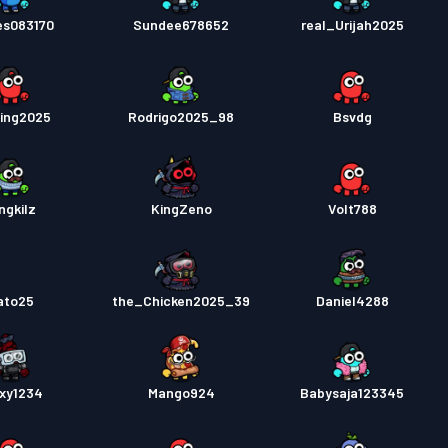
s083170
Sundee678652
real_Urijah2025
ing2025
Rodrigo2025_98
Bsvdg
ngkilz
KingZeno
Volt788
ato25
the_Chicken2025_39
Daniel4288
xy1234
Mango924
Babysaja123345