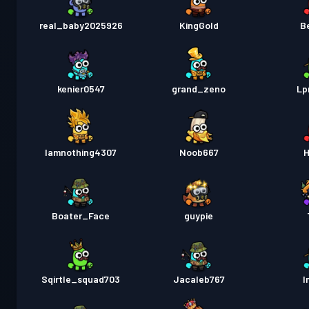
real_baby2025926
KingGold
B
kenier0547
grand_zeno
Lp
Iamnothing4307
Noob667
H
Boater_Face
guypie
Sqirtle_squad703
Jacaleb767
I