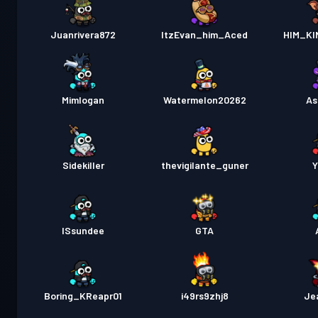
Juanrivera872
ItzEvan_him_Aced
HIM_K
Mimlogan
Watermelon20262
As
Sidekiller
thevigilante_guner
Y
ISsundee
GTA
Boring_KReapr01
i49rs9zhj8
Je