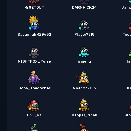
MrGETOUT
DARNHICK24
Jame
SavannahM29452
Player7515
Test
N1GHTFOX_Pulse
ismellu
la
Goob_thegoober
Noah232013
K
Livii_67
Dapper_Snail
Blo