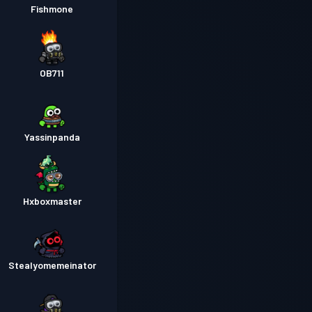
Fishmone
OB711
Yassinpanda
Hxboxmaster
Stealyomemeinator