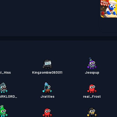
al_Hiss
Kingzombie093011
Jesspup
_the_DARKLORD
Jrattles
real_Frost