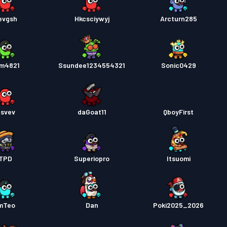
evgsh
Hkcsciywyj
Arcturn285
m4821
Ssundee1234554321
Sonic0429
svev
daGoat11
QboyFirst
TPD
Superiopro
Itsuomi
mTeo
Dan
Poki2025_2026