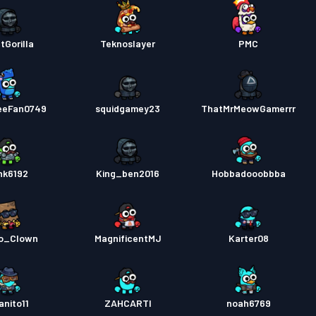
tGorilla
Teknoslayer
PMC
eeFan0749
squidgamey23
ThatMrMeowGamerrr
ink6192
King_ben2016
Hobbadooobbba
o_Clown
MagnificentMJ
Karter08
anito11
ZAHCARTI
noah6769