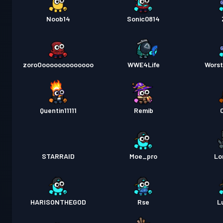
Noob14
Sonic0814
zoroOooooooooooooo
WWE4Life
Worst
Quentin11111
Remib
STARRAID
Moe_pro
Lo
HARISONTHEGOD
Rse
L