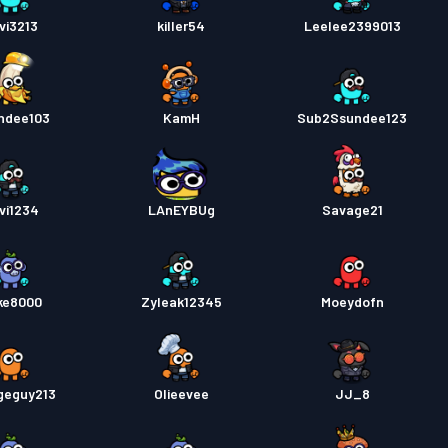
vi3213
killer54
Leelee2399013
ndee103
KamH
Sub2Ssundee123
vi1234
LAnEYBUg
Savage21
ke8000
Zyleak12345
Moeydofn
geguy213
Olieevee
JJ_8