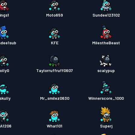
ings1
Moto659
Sundee123102
dee1sub
KFE
MiIestheBeast
ollyG
Taylorruffruff0607
scalypup
skully
Mr_smilez0630
Winnerscore_1000
A1206
What101
Superj