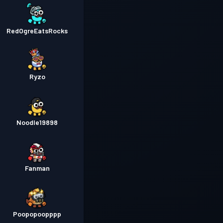
RedOgreEatsRocks
Ryzo
Noodle19898
Fanman
Poopopoopppp