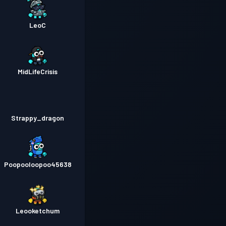
LeoC
MidLifeCrisis
Strappy_dragon
Poopooloopoo45638
Leooketchum