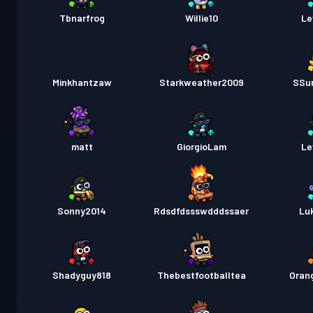
Tbnarfrog
Willie10
Le
Minkhantzaw
Starkweather2009
SSu
matt
GiorgioLam
Le
Sonny2014
Rdsdfdssswdddssaer
Lu
Shadyguy818
Thebestfootballtea
Oran