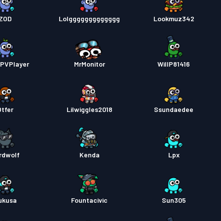
ZOD
Lolggggggggggggg
Lookmuz342
PVPlayer
MrMonitor
WillP81416
Otfer
Lilwiggles2018
Ssundaedee
rdwolf
Kenda
Lpx
ukusa
Fountacivic
Sun305