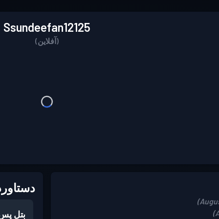
Ssundeefan12125
(آفلاین)
دستاورد
بتل پس