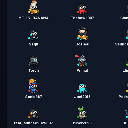
ME_IS_BANANA
Thehawk007
Gian
Segll
Joeleal
Ssund
Torch
Primal
Ll
Sonic987
Joel2018
Pedr
real_sundee2025697
Minor2025
Ju