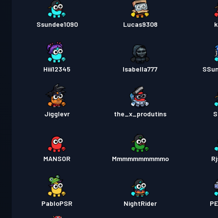
Ssundee1090
Lucas9308
k
Hiii12345
Isabella777
SSun
Jigglevr
the_x_produtins
S
MANSOR
Mmmmmmmmmmo
Rj
PabloPSR
NightRider
PE