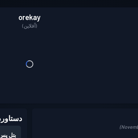
orekay
(آفلاین)
دستاورد
بتل پس