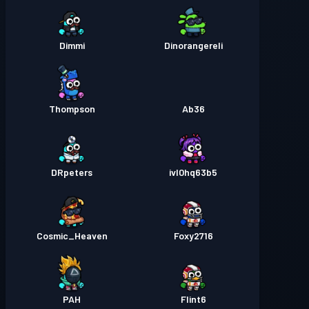
Dimmi
Dinorangereli
Thompson
Ab36
DRpeters
ivl0hq63b5
Cosmic_Heaven
Foxy2716
PAH
Flint6