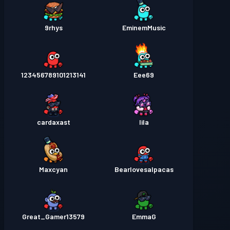
9rhys
EminemMusic
123456789101213141
Eee69
cardaxast
lila
Maxcyan
Bearlovesalpacas
Great_Gamer13579
EmmaG