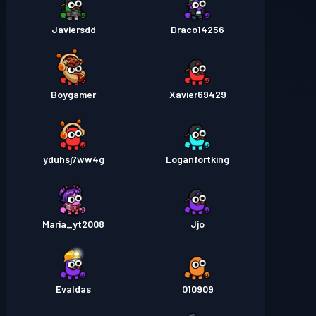
Javiersdd
Draco14256
Boygamer
Xavier69429
yduhsj7ww4g
Loganfortking
Maria_yt2008
Jjo
Evaldas
010909