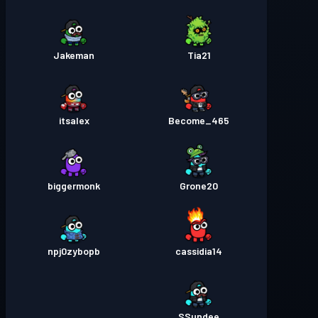
Jakeman
Tia21
itsalex
Become_465
biggermonk
Grone20
npj0zybopb
cassidia14
SSundee