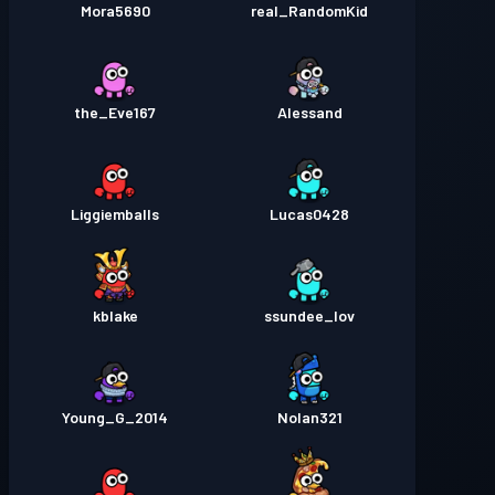
Mora5690
real_RandomKid
the_Eve167
Alessand
Liggiemballs
Lucas0428
kblake
ssundee_lov
Young_G_2014
Nolan321