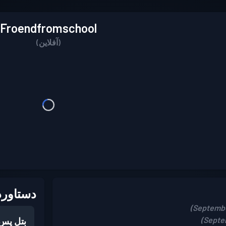
Froendfromschool
(آفلاین)
دستاورد
بتل پس