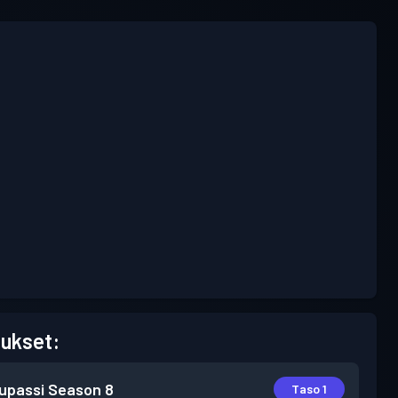
ukset:
lupassi
Season 8
Taso 1