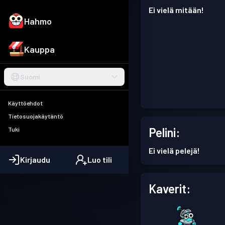
Ei vielä mitään!
Hahmo
Kauppa
Suomi
Käyttöehdot
Tietosuojakäytäntö
Pelini:
Tuki
Ei vielä pelejä!
Kirjaudu
Luo tili
Kaverit: