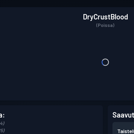
DryCrustBlood
(Poissa)
a:
Saavut
4)
25)
Taiste