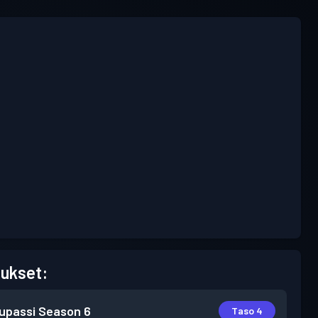
ukset:
lupassi
Season 6
Taso 4