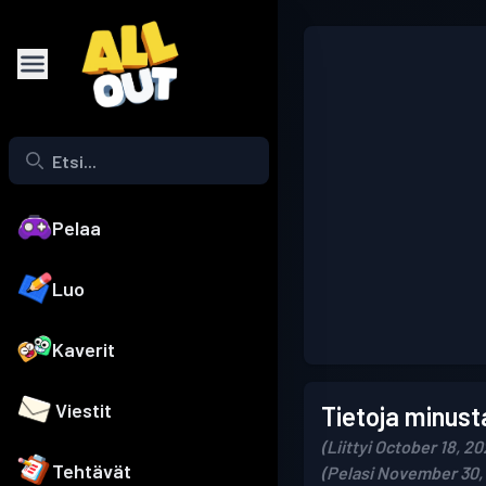
Pelaa
Luo
Kaverit
Viestit
Tietoja minust
(Liittyi October 18, 2
Tehtävät
(Pelasi November 30,