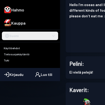
Hello I’m oseas and I 
Hahmo
different kinds of fo
please don’t eat me :
Kauppa
Suomi
Käyttöehdot
Tietosuojakäytäntö
Tuki
Pelini:
Ei vielä pelejä!
Kirjaudu
Luo tili
Kaverit: