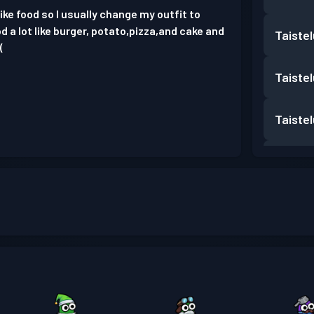
like food so I usually change my outfit to
od a lot like burger, potato,pizza,and cake and
Taiste
(
Taiste
Taiste
Taiste
Taiste