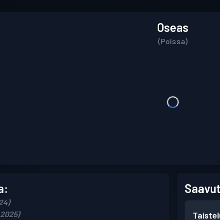
Oseas
(Poissa)
a:
Saavut
024)
 2025)
Taiste