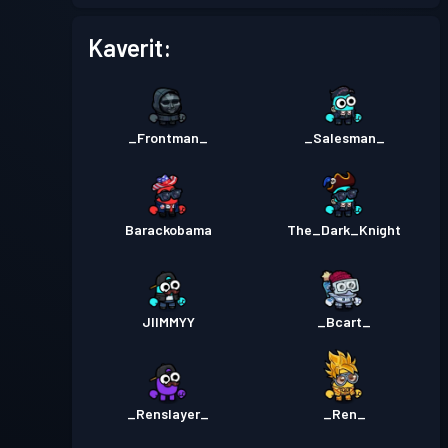
Taistelupassi
Season 1
Taso 2
Kaverit:
_Frontman_
_Salesman_
Barackobama
The_Dark_Knight
JIIMMYY
_Bcart_
_Renslayer_
_Ren_