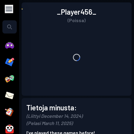
_Player456_
(Poissa)
Tietoja minusta:
(Liittyi December 14, 2024)
(Pelasi March 11, 2025)
I’ve played these games before!