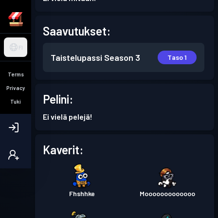
Saavutukset:
FI
Taistelupassi
Season 3
Taso 1
Terms
Privacy
Pelini:
Tuki
Ei vielä pelejä!
Kaverit:
Fhshhke
Mooooooooooooo