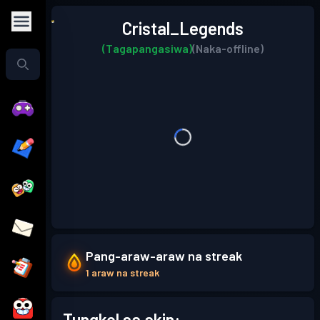
Cristal_Legends
(Tagapangasiwa)
(Naka-offline)
Pang-araw-araw na streak
1 araw na streak
Tungkol sa akin: