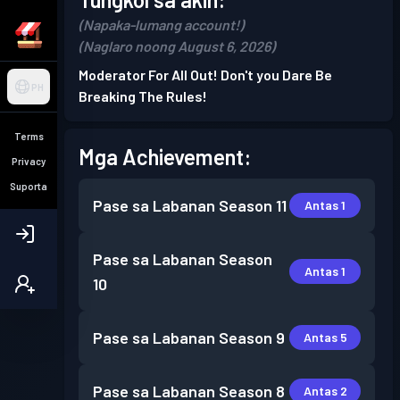
(Napaka-lumang account!)
(Naglaro noong August 6, 2026)
Moderator For All Out! Don't you Dare Be
PH
Breaking The Rules!
Terms
Mga Achievement:
Privacy
Suporta
Pase sa Labanan
Season 11
Antas 1
Pase sa Labanan
Season
Antas 1
10
Pase sa Labanan
Season 9
Antas 5
Pase sa Labanan
Season 8
Antas 2