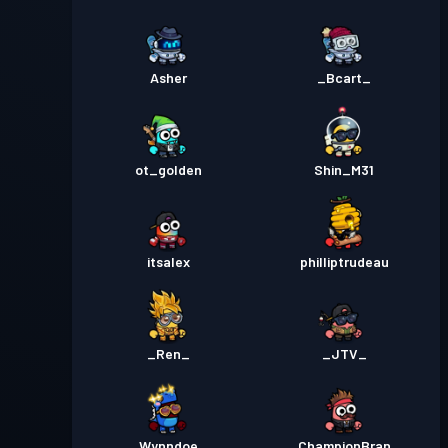
Asher
_Bcart_
ot_golden
Shin_M31
itsalex
philliptrudeau
_Ren_
_JTV_
Wynndoe
ChampionBran