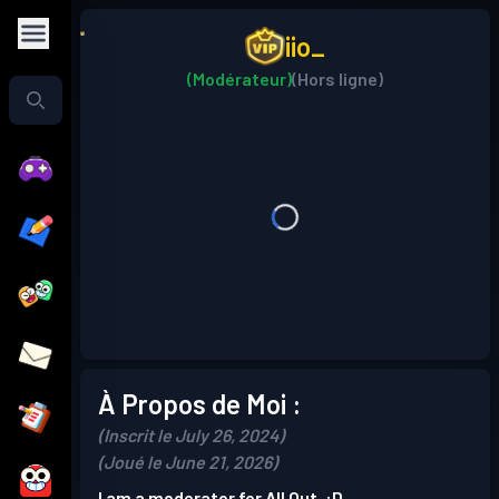
iio_
(Modérateur)
(Hors ligne)
À Propos de Moi :
(Inscrit le July 26, 2024)
(Joué le June 21, 2026)
I am a moderator for All Out. :D