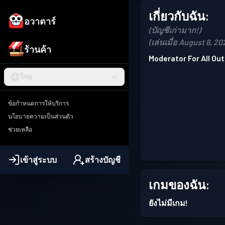
เกี่ยวกับฉัน:
อวาตาร์
(บัญชีเก่ามาก!)
(เล่นเมื่อ August 6, 20
ร้านค้า
Moderator For All Out
ไทย
ข้อกำหนดการให้บริการ
นโยบายความเป็นส่วนตัว
ช่วยเหลือ
เข้าสู่ระบบ
สร้างบัญชี
เกมของฉัน:
ยังไม่มีเกม!