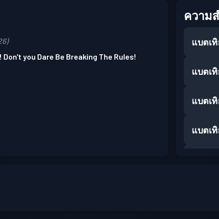
ความสำ
26)
แบตเท
! Don't you Dare Be Breaking The Rules!
แบตเท
แบตเท
แบตเท
แบตเท
แบตเท
แบตเท