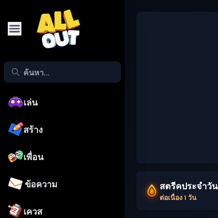
เล่น
สร้าง
เพื่อน
ข้อความ
สตรีคประจำวัน
ต่อเนื่อง 1 วัน
เควส