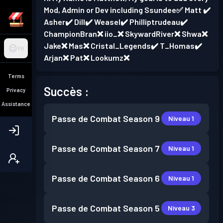
Mod, Admin or Dev including Ssundee✅ Matt ✔️
Asher✔️ Dill✔️ Weasel✔️ Philliptrudeau✔️
ChampionBran❌ iio_❌ SkywardRiver❌ Shwa❌
Jake❌ Mas❌ Cristal_Legends✔️ T_Homas✔️
FR
Arjan❌ Pat❌ Lookumz❌
Terms
Succès :
Privacy
Assistance
Passe de Combat
Season 9
Niveau 1
Passe de Combat
Season 7
Niveau 1
Passe de Combat
Season 6
Niveau 1
Passe de Combat
Season 5
Niveau 3