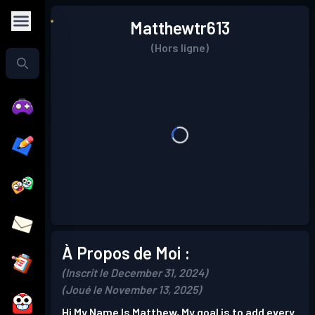
Matthewtr613
(Hors ligne)
À Propos de Moi :
(Inscrit le December 31, 2024)
(Joué le November 13, 2025)
Hi My Name Is Matthew, My goal is to add every