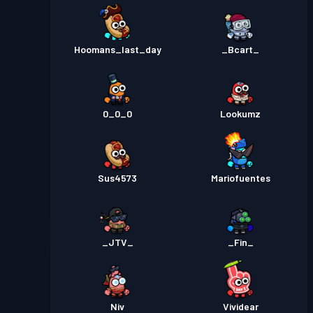
Hoomans_last_day
_Bcart_
0_0_0
Lookumz
Sus4573
Mariofuentes
_JTV_
_Fin_
Niv
Vividear