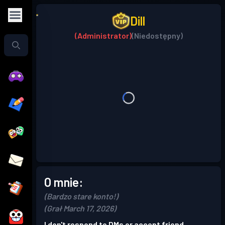
Dill
(Administrator)
(Niedostępny)
O mnie:
(Bardzo stare konto!)
(Grał March 17, 2026)
I don't respond to DMs or accept friend