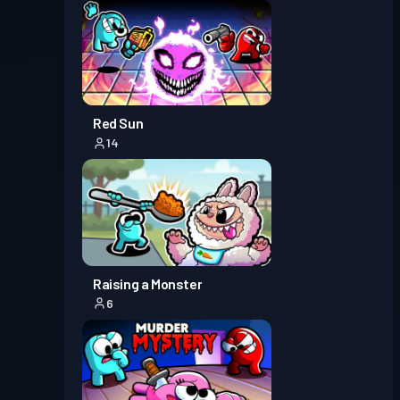
Przepustka bojowa
Season
Poziom
1
1
Red Sun
14
Raising a Monster
6