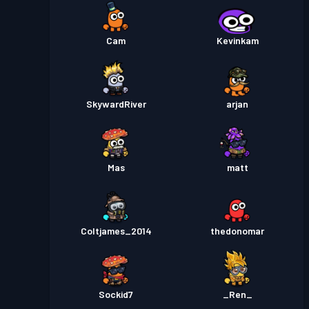
Cam
Kevinkam
SkywardRiver
arjan
Mas
matt
Coltjames_2014
thedonomar
Sockid7
_Ren_