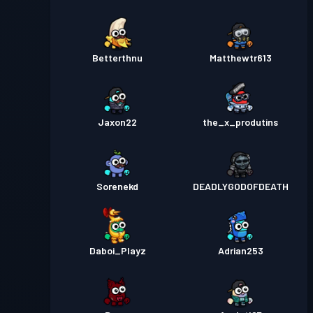
Betterthnu
Matthewtr613
Jaxon22
the_x_produtins
Sorenekd
DEADLYGODOFDEATH
Daboi_Playz
Adrian253