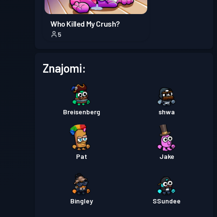
Who Killed My Crush?
5
Znajomi:
Breisenberg
shwa
Pat
Jake
Bingley
SSundee