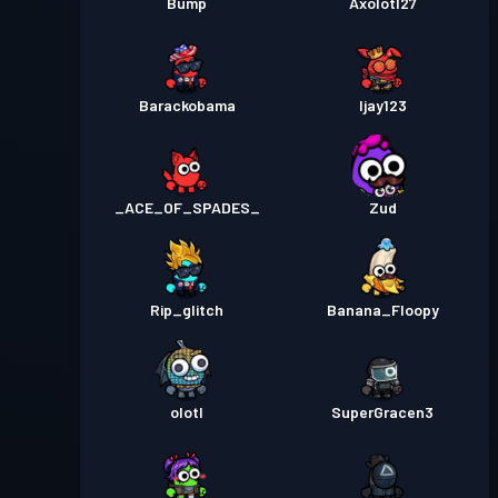
Bump
Axolotl27
Barackobama
Ijay123
_ACE_OF_SPADES_
Zud
Rip_glitch
Banana_Floopy
olotl
SuperGracen3