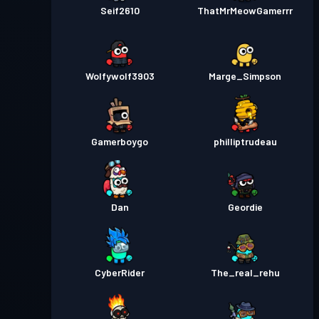
Seif2610
ThatMrMeowGamerrr
Wolfywolf3903
Marge_Simpson
Gamerboygo
philliptrudeau
Dan
Geordie
CyberRider
The_real_rehu