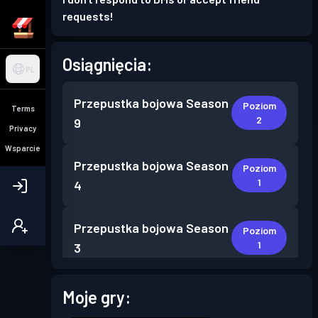
requests!
Osiągnięcia:
PL
Przepustka bojowa
Season
Poziom
Terms
2
9
Privacy
Wsparcie
Przepustka bojowa
Season
Poziom
1
4
Przepustka bojowa
Season
Poziom
1
3
Przepustka bojowa
Season
Moje gry:
Poziom
1
2