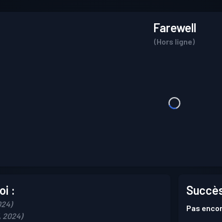
Farewell
(Hors ligne)
i :
Succès
024)
Pas encor
, 2024)